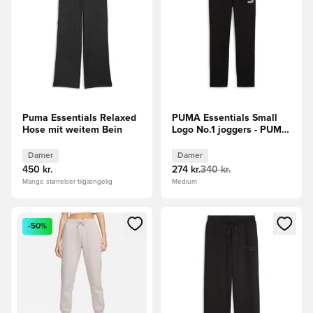
Puma Essentials Relaxed
PUMA Essentials Small
Hose mit weitem Bein
Logo No.1 joggers - PUMA
Sort
Damer
Damer
450 kr.
274 kr.
340 kr.
Mange størrelser tilgængelig
Medium
Åbner en Modal til at logge ind eller tilmelde dig som medle
Åbner en Modal til at logge i
-50%