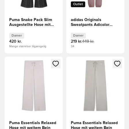
Outlet
Puma Snake Pack Slim
adidas Originals
Ausgestellte Hose mit
Sweatpants Adicolor
Schlangenprint
Essentials Fleece - Pink
Kvinde
Damer
Damer
420 kr.
219 kr.
449 kr.
Mange størrelser tilgængelig
34
Åbner en Modal til at logge ind eller tilmelde dig som medle
Åbner en Modal til at logge i
Puma Essentials Relaxed
Puma Essentials Relaxed
Hose mit weitem Bein
Hose mit weitem Bein