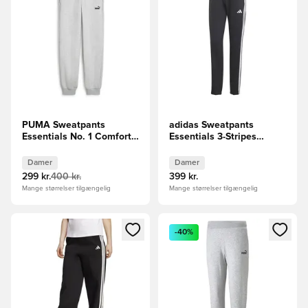
PUMA Sweatpants
adidas Sweatpants
Essentials No. 1 Comfort
Essentials 3-Stripes
High Waisted - Grå Kvinde
French Terry - Sort/Hvid
Kvinde
Damer
Damer
299 kr.
400 kr.
399 kr.
Mange størrelser tilgængelig
Mange størrelser tilgængelig
Åbner en Modal til at logge ind eller tilmelde dig som medle
Åbner en Modal til at logge i
-40%