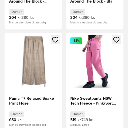
Around The Block -
Around The Block - Blå
Sort/Hvid
Damer
Damer
304 kr.
380 kr.
304 kr.
380 kr.
Mange størrelser tilgængelig
Mange størrelser tilgængelig
Åbner en Modal til at logge ind eller tilmelde dig som medle
Åbner en Modal til at logge i
-31%
Puma T7 Relaxed Snake
Nike Sweatpants NSW
Print Hose
Tech Fleece - Pink/Sort
Kvinde
Damer
Damer
650 kr.
519 kr.
749 kr.
Mange størrelser tilgængelig
Medium, Large