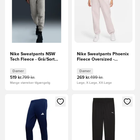
Nike Sweatpants NSW
Nike Sweatpants Phoenix
Tech Fleece - Grå/Sort
Fleece Oversized -
Kvinde
Pink/Hvid Kvinde
Damer
Damer
519 kr.
799 kr.
269 kr.
499 kr.
Mange størrelser tilgængelig
Large, X-Large, XX-Large
Åbner en Modal til at logge ind eller tilmelde dig som medle
Åbner en Modal til at logge i