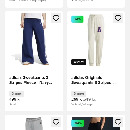
Mange størrelser tilgængelig
X-Small, Medium
Åbner en Modal til at logge ind eller tilmelde dig som medle
Åbner en Modal til at logge i
-51%
Outlet
adidas Sweatpants 3-
adidas Originals
Stripes Fleece - Navy
Sweatpants 3-Stripes -
Kvinde
Hvid Kvinde
Damer
Damer
499 kr.
269 kr.
549 kr.
Small
X-Small, X-Large
Åbner en Modal til at logge ind eller tilmelde dig som medle
Åbner en Modal til at logge i
-40%