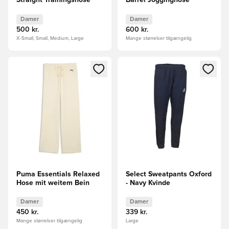
Straight Trainingshose
Barrel Jogginghose
Damer
Damer
500 kr.
600 kr.
X-Small, Small, Medium, Large
Mange størrelser tilgængelig
Åbner en Modal til at logge ind eller tilmelde dig som medle
Åbner en Modal til at logge i
Puma Essentials Relaxed
Select Sweatpants Oxford
Hose mit weitem Bein
- Navy Kvinde
Damer
Damer
450 kr.
339 kr.
Mange størrelser tilgængelig
Large