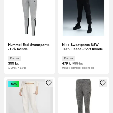
Hummel Essi Sweatpants
Nike Sweatpants NSW
- Grå Kvinde
Tech Fleece - Sort Kvinde
Damer
Damer
399 kr.
479 kr.
799 kr.
X-Small, X-Large
Mange størrelser tilgængelig
Åbner en Modal til at logge ind eller tilmelde dig som medle
Åbner en Modal til at logge i
-50%