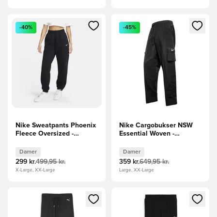
Åbner en Modal til at logge ind eller tilmelde dig som medle
Åbner en Modal til at logge i
-40%
-45%
Nike Sweatpants Phoenix
Nike Cargobukser NSW
Fleece Oversized -
Essential Woven -
Sort/Hvid Kvinde
Sort/Hvid Kvinde
Damer
Damer
299 kr.
499,95 kr.
359 kr.
649,95 kr.
X-Large, XX-Large
Large, XX-Large
Åbner en Modal til at logge ind eller tilmelde dig som medle
Åbner en Modal til at logge i