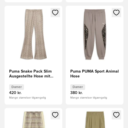
Åbner en Modal til at logge ind eller tilmelde dig som medle
Åbner en Modal til at logge i
Puma Snake Pack Slim
Puma PUMA Sport Animal
Ausgestellte Hose mit
Hose
Schlangenprint
Damer
Damer
420 kr.
380 kr.
Mange størrelser tilgængelig
Mange størrelser tilgængelig
Åbner en Modal til at logge ind eller tilmelde dig som medle
Åbner en Modal til at logge i