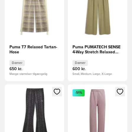
Puma T7 Relaxed Tartan-
Puma PUMATECH SENSE
Hose
4-Way Stretch Relaxed
Hose
Damer
Damer
650 kr.
600 kr.
Mange størrelser tilgængelig
Small, Medium, Large, X-Large
Åbner en Modal til at logge ind eller tilmelde dig som medle
Åbner en Modal til at logge i
-51%