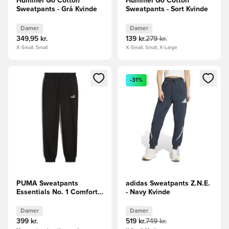
Hummel Go Cotton
Hummel Go Cotton
Sweatpants - Grå Kvinde
Sweatpants - Sort Kvinde
Damer
Damer
349,95 kr.
139 kr.
279 kr.
X-Small, Small
X-Small, Small, X-Large
Åbner en Modal til at logge ind eller tilmelde dig som medle
Åbner en Modal til at logge i
-31%
PUMA Sweatpants
adidas Sweatpants Z.N.E.
Essentials No. 1 Comfort
- Navy Kvinde
High Waisted - Sort
Kvinde
Damer
Damer
399 kr.
519 kr.
749 kr.