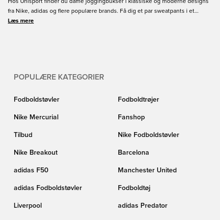
Hos Unisport finder du dame joggingbukser i klassiske og moderne designs
fra Nike, adidas og flere populære brands. Få dig et par sweatpants i et
behageligt og åndbart design, sådan at du kan have dem på hele dagen,
Læs mere
uanset om du er hjemme eller ude og løbe ærinder. Vælg joggingbukser til
kvinder i forskellige farver og priser hos Unisport.
POPULÆRE KATEGORIER
Fodboldstøvler
Fodboldtrøjer
Nike Mercurial
Fanshop
Tilbud
Nike Fodboldstøvler
Nike Breakout
Barcelona
adidas F50
Manchester United
adidas Fodboldstøvler
Fodboldtøj
Liverpool
adidas Predator