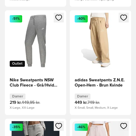
Åbner en Modal til at logge ind eller tilmelde dig som medle
Åbner en Modal til at logge i
-51%
-40%
Outlet
Nike Sweatpants NSW
adidas Sweatpants Z.N.E.
Club Fleece - Grå/Hvid
Open-Hem - Brun Kvinde
Kvinde
Damer
Damer
219 kr.
449,95 kr.
449 kr.
749 kr.
X-Large, XX-Large
X-Small, Small, Medium, X-Large
Åbner en Modal til at logge ind eller tilmelde dig som medle
Åbner en Modal til at logge i
-35%
-46%