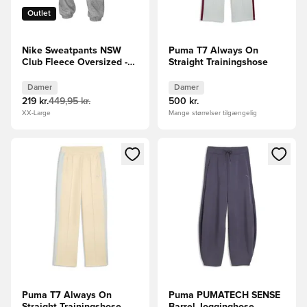
Outlet
Nike Sweatpants NSW
Puma T7 Always On
Club Fleece Oversized -
Straight Trainingshose
Grå/Hvid Kvinde
Damer
Damer
219 kr.
449,95 kr.
500 kr.
XX-Large
Mange størrelser tilgængelig
Åbner en Modal til at logge ind eller tilmelde dig som medle
Åbner en Modal til at logge i
Puma T7 Always On
Puma PUMATECH SENSE