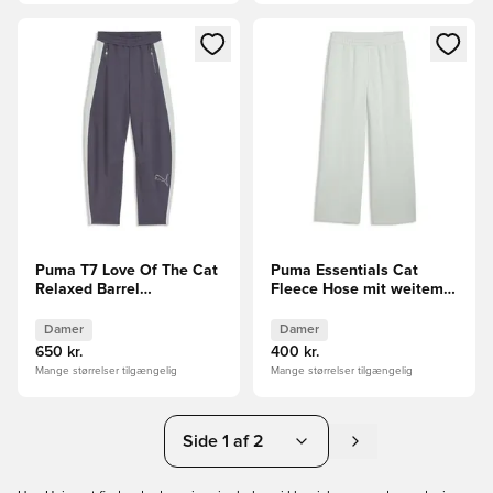
Åbner en Modal til at logge ind eller tilmelde dig som medle
Åbner en Modal til at logge i
Puma T7 Love Of The Cat
Puma Essentials Cat
Relaxed Barrel
Fleece Hose mit weitem
Trainingshose
Bein
Damer
Damer
650 kr.
400 kr.
Mange størrelser tilgængelig
Mange størrelser tilgængelig
Side 1 af 2