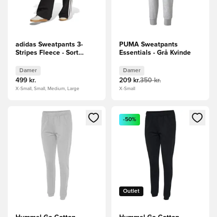
adidas Sweatpants 3-
PUMA Sweatpants
Stripes Fleece - Sort
Essentials - Grå Kvinde
Kvinde
Damer
Damer
499 kr.
209 kr.
350 kr.
X-Small, Small, Medium, Large
X-Small
Åbner en Modal til at logge ind eller tilmelde dig som medle
Åbner en Modal til at logge i
-50%
Outlet