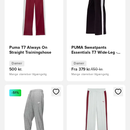
Puma T7 Always On
PUMA Sweatpants
Straight Trainingshose
Essentials T7 Wide-Leg -
PUMA Sort/Hvid Kvinde
Damer
Damer
500 kr.
Fra
379 kr.
450 kr.
Mange størrelser tilgængelig
Mange størrelser tilgængelig
Åbner en Modal til at logge ind eller tilmelde dig som medle
Åbner en Modal til at logge i
-51%