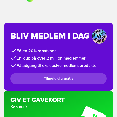
BLIV MEDLEM I DAG
Få en 20% rabatkode
En klub på over 2 million medlemmer
Få adgang til eksklusive medlemsprodukter
Tilmeld dig gratis
GIV ET GAVEKORT
Køb nu