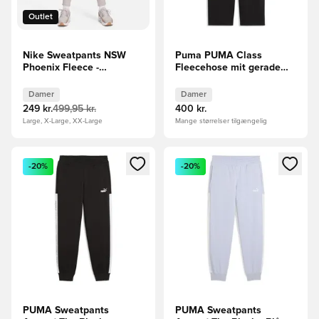
Outlet
Nike Sweatpants NSW
Puma PUMA Class
Phoenix Fleece -
Fleecehose mit geradem
Lilla/Hvid Kvinde
Bein
Damer
Damer
249 kr.
499,95 kr.
400 kr.
Large, X-Large, XX-Large
Mange størrelser tilgængelig
Åbner en Modal til at logge ind eller tilmelde dig som medle
Åbner en Modal til at logge i
-20%
-20%
PUMA Sweatpants
PUMA Sweatpants