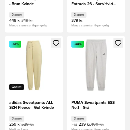
- Brun Kvinde
Entrada 26 - Sort/Hvid
Kvinde
Damer
Damer
449 kr.
749 kr.
379 kr.
Mange størrelser tilgængelig
Mange størrelser tilgængelig
Åbner en Modal til at logge ind eller tilmelde dig som medle
Åbner en Modal til at logge i
-51%
-30%
Outlet
adidas Sweatpants ALL
PUMA Sweatpants ESS
SZN Fleece - Gul Kvinde
No.1 - Grå
Damer
Damer
259 kr.
529 kr.
Fra
239 kr.
400 kr.
Medium, Large
Mange størrelser tilgængelig