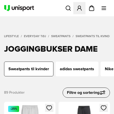
Åbner en Modal til at logge 
LIFESTYLE
EVERYDAY TØJ
SWEATPANTS
SWEATPANTS TIL KVINDER
JOGGINGBUKSER DAME
Sweatpants til kvinder
adidas sweatpants
Nike
Filtre og sortering
89
Produkter
Åbner en Modal til at logge ind eller tilmelde dig som medle
Åbner en Modal til at logge i
-25%