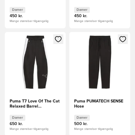
Damer
Damer
450 kr.
450 kr.
Mange størrelser tilgængelig
Mange størrelser tilgængelig
Åbner en Modal til at logge ind eller tilmelde dig som medle
Åbner en Modal til at logge i
Puma T7 Love Of The Cat
Puma PUMATECH SENSE
Relaxed Barrel
Hose
Trainingshose
Damer
Damer
650 kr.
500 kr.
Mange størrelser tilgængelig
Mange størrelser tilgængelig