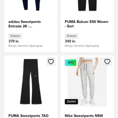
adidas Sweatpants
PUMA Bukser ESS Woven
Entrada 26 -
- Sort
Mørkeblå/Hvid Kvinde
Damer
Damer
379 kr.
349 kr.
Mange størrelser tilgængelig
Mange størrelser tilgængelig
Åbner en Modal til at logge ind eller tilmelde dig som medle
Åbner en Modal til at logge i
-50%
Outlet
PUMA Sweatpants TAD
Nike Sweatpants NSW