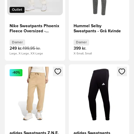
Outlet
Nike Sweatpants Phoenix
Hummel Selby
Fleece Oversized -
Sweatpants - Grå Kvinde
Hvid/Sort Kvinde
Damer
Damer
249 kr.
499,95 kr.
399 kr.
Large, X-Large, XX-Large
X-Small, Small
Åbner en Modal til at logge ind eller tilmelde dig som medle
Åbner en Modal til at logge i
-40%
adidas Sweatpants Z.N.E.
adidas Sweatpants