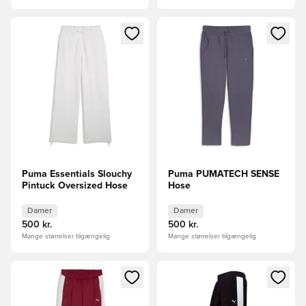
Åbner en Modal til at logge ind eller tilmelde dig som medle
Åbner en Modal til at logge i
Puma Essentials Slouchy
Puma PUMATECH SENSE
Pintuck Oversized Hose
Hose
Damer
Damer
500 kr.
500 kr.
Mange størrelser tilgængelig
Mange størrelser tilgængelig
Åbner en Modal til at logge ind eller tilmelde dig som medle
Åbner en Modal til at logge i