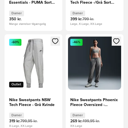
Essentials - PUMA Sort
Tech Fleece -/Grå Sort
Kvinde
Kvinde
Damer
Damer
350 kr.
399 kr.
799 kr.
Mange størrelser tilgængelig
Large, X-Large, XX-Large
Åbner en Modal til at logge ind eller tilmelde dig som medle
Åbner en Modal til at logge i
-60%
-46%
Outlet
Nike Sweatpants NSW
Nike Sweatpants Phoenix
Tech Fleece - Grå Kvinde
Fleece Oversized -
Grøn/Hvid Kvinde
Damer
Damer
319 kr.
799,95 kr.
269 kr.
499,95 kr.
X-Large, XX-Large
XX-Large