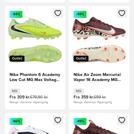
Åbner en Modal til at logge ind eller tilmelde dig som medle
Åbner en Modal til at logge i
-54%
-49%
Outlet
Outlet
Nike Phantom 6 Academy
Nike Air Zoom Mercurial
Low Cut MG Max Voltage
Vapor 16 Academy MG
- Grøn/Sort/Orange
United -
Bordeaux/Sølv/Rød/Grå
MG
MG
Fra
309 kr.
679,90 kr.
Fra
359 kr.
699 kr.
Mange størrelser tilgængelig
Mange størrelser tilgængelig
Åbner en Modal til at logge ind eller tilmelde dig som medle
Åbner en Modal til at logge i
-56%
-45%