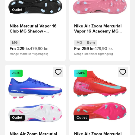
Outlet
Nike Mercurial Vapor 16
Nike Air Zoom Mercurial
Club MG Shadow -
Vapor 16 Academy MG
Sort/Blå
Scary Good -
Pink/Sort/Orange Børn
MG
MG
Børn
Fra
229 kr.
479,90 kr.
Fra
259 kr.
479,90 kr.
Mange størrelser tilgængelig
Mange størrelser tilgængelig
Åbner en Modal til at logge ind eller tilmelde dig som medle
Åbner en Modal til at logge i
-56%
-50%
Outlet
Outlet
Nike Air Zoom Mercurial
Nike Air Zoom Mercurial