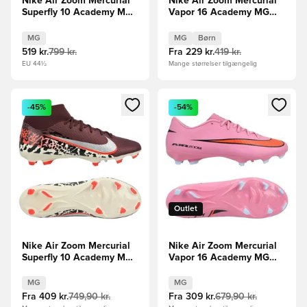
Nike Air Zoom Mercurial
Nike Air Zoom Mercurial
Superfly 10 Academy MG
Vapor 16 Academy MG
Mbappé Personal Edition -
Vini Jr. Personal Edition -
Lilla/Hvid
Pink/Blå Børn
MG
MG
Børn
519 kr.
799 kr.
Fra
229 kr.
419 kr.
EU 44½
Mange størrelser tilgængelig
Åbner en Modal til at logge ind eller tilmelde dig som medle
Åbner en Modal til at logge i
-45%
-54%
Outlet
Nike Air Zoom Mercurial
Nike Air Zoom Mercurial
Superfly 10 Academy MG
Vapor 16 Academy MG
United -
Scary Good -
Bordeaux/Sølv/Rød/Grå
Pink/Sort/Orange
MG
MG
Fra
409 kr.
749,90 kr.
Fra
309 kr.
679,90 kr.