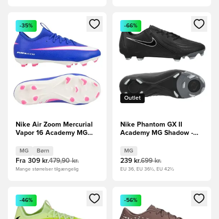
Åbner en Modal til at logge ind eller tilmelde dig som medle
Åbner en Modal til at logge i
-35%
-66%
Outlet
Nike Air Zoom Mercurial
Nike Phantom GX II
Vapor 16 Academy MG
Academy MG Shadow -
Attack - Blå/Hvid Børn
Sort
MG
Børn
MG
Fra
309 kr.
479,90 kr.
239 kr.
699 kr.
Mange størrelser tilgængelig
EU 36, EU 36½, EU 42½
Åbner en Modal til at logge ind eller tilmelde dig som medle
Åbner en Modal til at logge i
-46%
-56%