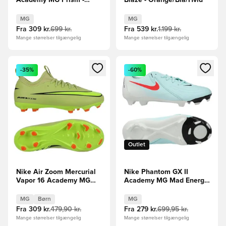
Academy MG Prism -
Blaze - Orange/Blå/Hvid
Turkis Hvid
MG
MG
Fra
309 kr.
699 kr.
Fra
539 kr.
1.199 kr.
Mange størrelser tilgængelig
Mange størrelser tilgængelig
Åbner en Modal til at logge ind eller tilmelde dig som medle
Åbner en Modal til at logge i
-35%
-60%
Outlet
Nike Air Zoom Mercurial
Nike Phantom GX II
Vapor 16 Academy MG
Academy MG Mad Energy
Max Voltage -
- Grøn/Rød/Rød
Grøn/Neon/Orange Børn
MG
Børn
MG
Fra
309 kr.
479,90 kr.
Fra
279 kr.
699,95 kr.
Mange størrelser tilgængelig
Mange størrelser tilgængelig