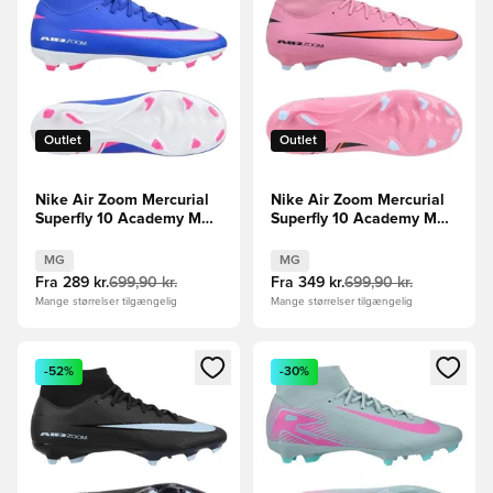
Outlet
Outlet
Nike Air Zoom Mercurial
Nike Air Zoom Mercurial
Superfly 10 Academy MG
Superfly 10 Academy MG
Attack - Blå/Hvid
Scary Good -
Pink/Sort/Orange
MG
MG
Fra
289 kr.
699,90 kr.
Fra
349 kr.
699,90 kr.
Mange størrelser tilgængelig
Mange størrelser tilgængelig
Åbner en Modal til at logge ind eller tilmelde dig som medle
Åbner en Modal til at logge i
-52%
-30%