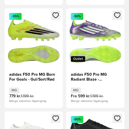
Åbner en Modal til at logge ind eller tilmelde dig som medle
Åbner en Modal til at logge i
-35%
-50%
Outlet
adidas F50 Pro MG Born
adidas F50 Pro MG
For Goals - Gul/Sort/Rød
Radiant Blaze -
Lilla/Hvid/Grøn
MG
MG
779 kr.
1.199 kr.
Fra
599 kr.
1.199 kr.
Mange størrelser tilgængelig
Mange størrelser tilgængelig
Åbner en Modal til at logge ind eller tilmelde dig som medle
Åbner en Modal til at logge i
-50%