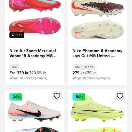
Outlet
Nike Air Zoom Mercurial
Nike Phantom 6 Academy
Vapor 16 Academy MG
Low Cut MG United -
Mad Energy - Rød/Grøn
Bordeaux/Rød/Grå Børn
MG
MG
Børn
Fra
339 kr.
749,95 kr.
279 kr.
479 kr.
Mange størrelser tilgængelig
Mange størrelser tilgængelig
Åbner en Modal til at logge ind eller tilmelde dig som medle
Åbner en Modal til at logge i
-36%
-50%