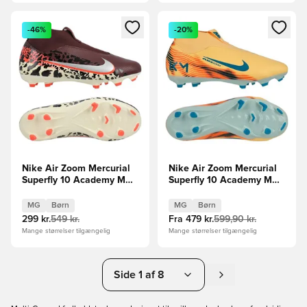
Åbner en Modal til at logge ind eller tilmelde dig som medle
Åbner en Modal til at logge i
-46%
-20%
Nike Air Zoom Mercurial
Nike Air Zoom Mercurial
Superfly 10 Academy MG
Superfly 10 Academy MG
United -
Mbappé Personal Edition -
Bordeaux/Sølv/Rød/Grå
Orange/Turkis/Grøn Børn
MG
Børn
MG
Børn
Børn
299 kr.
549 kr.
Fra
479 kr.
599,90 kr.
Mange størrelser tilgængelig
Mange størrelser tilgængelig
Side 1 af 8