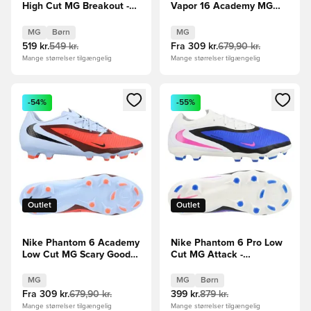
High Cut MG Breakout -
Vapor 16 Academy MG
Hvid/Sort/Pink Børn
Max Voltage -
Grøn/Neon/Orange
MG
Børn
MG
519 kr.
549 kr.
Fra
309 kr.
679,90 kr.
Mange størrelser tilgængelig
Mange størrelser tilgængelig
Åbner en Modal til at logge ind eller tilmelde dig som medle
Åbner en Modal til at logge i
-54%
-55%
Outlet
Outlet
Nike Phantom 6 Academy
Nike Phantom 6 Pro Low
Low Cut MG Scary Good -
Cut MG Attack -
Blå/Rød
Blå/Pink/Hvid Børn
MG
MG
Børn
Fra
309 kr.
679,90 kr.
399 kr.
879 kr.
Mange størrelser tilgængelig
Mange størrelser tilgængelig