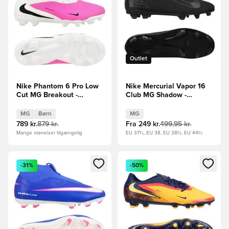
Outlet
Nike Phantom 6 Pro Low
Nike Mercurial Vapor 16
Cut MG Breakout -
Club MG Shadow -
Hvid/Sort/Pink Børn
Sort/Grøn
MG
Børn
MG
789 kr.
879 kr.
Fra
249 kr.
499,95 kr.
Mange størrelser tilgængelig
EU 37½, EU 38, EU 38½, EU 44½
Åbner en Modal til at logge ind eller tilmelde dig som medle
Åbner en Modal til at logge i
-31%
-50%