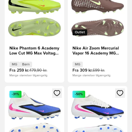
Outlet
Nike Phantom 6 Academy
Nike Air Zoom Mercurial
Low Cut MG Max Voltage
Vapor 16 Academy MG
- Grøn/Sort/Orange Børn
Mbappé Personal Edition -
Brun/Sølv
MG
Børn
MG
Fra
259 kr.
479,90 kr.
Fra
309 kr.
699 kr.
Mange størrelser tilgængelig
Mange størrelser tilgængelig
Åbner en Modal til at logge ind eller tilmelde dig som medle
Åbner en Modal til at logge i
-31%
-50%