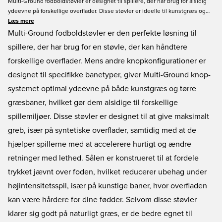
Multi-Ground fodboldstøvler er designet til spillere, der har brug for alsidig
ydeevne på forskellige overflader. Disse støvler er ideelle til kunstgræs og
tørre baner med kort græs og tilbyder fremragende greb, hurtig acceleration
Læs mere
og jævne retningsskift. knopkonfigurationen er optimeret til komfort ved at
Multi-Ground fodboldstøvler er den perfekte løsning til
fordele trykket jævnt over sålen, hvilket gør dem til en god mulighed for
spillere, der har brug for en støvle, der kan håndtere
forskellige spilleforhold.
forskellige overflader. Mens andre knopkonfigurationer er
designet til specifikke banetyper, giver Multi-Ground knop-
systemet optimal ydeevne på både kunstgræs og tørre
græsbaner, hvilket gør dem alsidige til forskellige
spillemiljøer. Disse støvler er designet til at give maksimalt
greb, især på syntetiske overflader, samtidig med at de
hjælper spillerne med at accelerere hurtigt og ændre
retninger med lethed. Sålen er konstrueret til at fordele
trykket jævnt over foden, hvilket reducerer ubehag under
højintensitetsspil, især på kunstige baner, hvor overfladen
kan være hårdere for dine fødder. Selvom disse støvler
klarer sig godt på naturligt græs, er de bedre egnet til