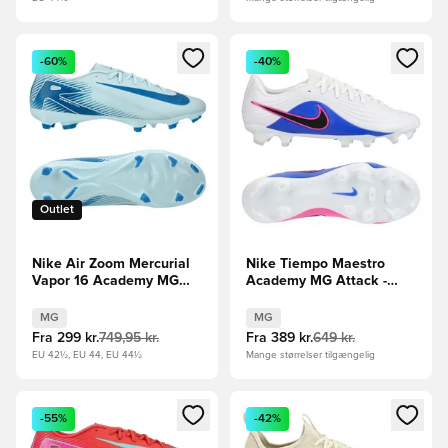
Åbner en Modal til at logge ind eller tilmelde dig som medle
Åbner en Modal til at logge i
-60%
-40%
Outlet
Nike Air Zoom Mercurial
Nike Tiempo Maestro
Vapor 16 Academy MG
Academy MG Attack -
Mad Ambition - Blå/Blå
Hvid/Sort/Blå/Pink
MG
MG
Fra
299 kr.
749,95 kr.
Fra
389 kr.
649 kr.
EU 42½, EU 44, EU 44½
Mange størrelser tilgængelig
Åbner en Modal til at logge ind eller tilmelde dig som medle
Åbner en Modal til at logge i
-55%
-42%