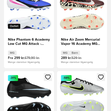
Outlet
Nike Phantom 6 Academy
Nike Air Zoom Mercurial
Low Cut MG Attack -
Vapor 16 Academy MG
Blå/Pink/Hvid
United -
Bordeaux/Sølv/Rød/Grå
MG
MG
Børn
Børn
Fra
299 kr.
679,90 kr.
289 kr.
529 kr.
Mange størrelser tilgængelig
Mange størrelser tilgængelig
Åbner en Modal til at logge ind eller tilmelde dig som medle
Åbner en Modal til at logge i
-31%
-59%