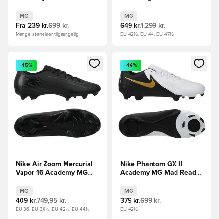
Voltage - Sølv/Sort/Neon
Blaze - Hvid/Sort/Grøn
MG
MG
Fra
239 kr.
699 kr.
649 kr.
1.299 kr.
Mange størrelser tilgængelig
EU 42½, EU 44, EU 47½
Åbner en Modal til at logge ind eller tilmelde dig som medle
Åbner en Modal til at logge i
-45%
-46%
Nike Air Zoom Mercurial
Nike Phantom GX II
Vapor 16 Academy MG
Academy MG Mad Ready -
Shadow - Sort/Grøn
Hvid/Sort/Guld
MG
MG
409 kr.
749,95 kr.
379 kr.
699 kr.
EU 36, EU 36½, EU 42½, EU 44½
EU 42½