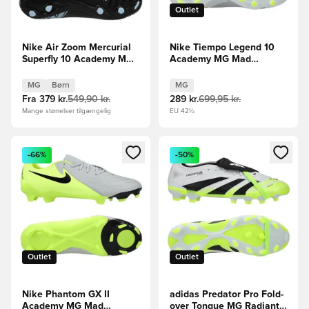
Outlet
Nike Air Zoom Mercurial
Nike Tiempo Legend 10
Superfly 10 Academy MG
Academy MG Mad
Shadow - Sort/Blå Børn
Voltage - Sølv/Sort/Neon
MG
Børn
MG
Fra
379 kr.
549,90 kr.
289 kr.
699,95 kr.
Mange størrelser tilgængelig
EU 42½
Åbner en Modal til at logge ind eller tilmelde dig som medle
Åbner en Modal til at logge i
-66%
-50%
Outlet
Outlet
Nike Phantom GX II
adidas Predator Pro Fold-
Academy MG Mad
over Tongue MG Radiant