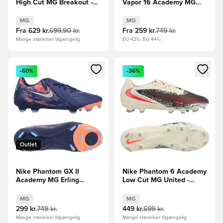
High Cut MG Breakout -
Vapor 16 Academy MG
Pink/Hvid/Sort
Mad Voltage - Neon/Sort
MG
MG
Fra
629 kr.
699,90 kr.
Fra
259 kr.
749 kr.
Mange størrelser tilgængelig
EU 42½, EU 44½
Åbner en Modal til at logge ind eller tilmelde dig som medle
Åbner en Modal til at logge i
-60%
-36%
Outlet
Nike Phantom GX II
Nike Phantom 6 Academy
Academy MG Erling
Low Cut MG United -
Haaland Personal Edition
Bordeaux/Rød/Grå
- Navy/Sølv LIMITED
MG
MG
EDITION
299 kr.
749 kr.
449 kr.
699 kr.
Mange størrelser tilgængelig
Mange størrelser tilgængelig