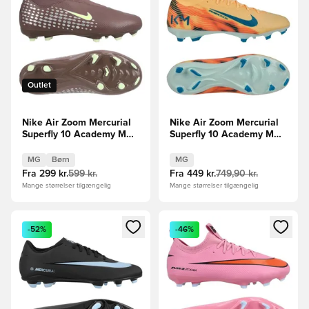
Outlet
Nike Air Zoom Mercurial
Nike Air Zoom Mercurial
Superfly 10 Academy MG
Superfly 10 Academy MG
Mbappé Personal Edition -
Mbappé Personal Edition -
Brun/Sølv Børn
Orange/Turkis/Grøn
MG
Børn
MG
Fra
299 kr.
599 kr.
Fra
449 kr.
749,90 kr.
Mange størrelser tilgængelig
Mange størrelser tilgængelig
Åbner en Modal til at logge ind eller tilmelde dig som medle
Åbner en Modal til at logge i
-52%
-46%