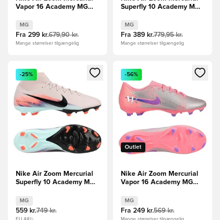
Vapor 16 Academy MG
Superfly 10 Academy MG
Attack - Blå/Hvid
Mad Energy - Rød/Grøn
MG
MG
Fra
299 kr.
679,90 kr.
Fra
389 kr.
779,95 kr.
Mange størrelser tilgængelig
Mange størrelser tilgængelig
Åbner en Modal til at logge ind eller tilmelde dig som medle
Åbner en Modal til at logge i
-25%
-56%
Outlet
Nike Air Zoom Mercurial
Nike Air Zoom Mercurial
Superfly 10 Academy MG
Vapor 16 Academy MG
United - Pink/Blå
Vini Jr. Personal Edition -
Pink/Blå
MG
MG
559 kr.
749 kr.
Fra
249 kr.
569 kr.
EU 44½
Mange størrelser tilgængelig