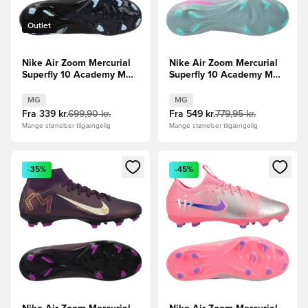
Outlet
Nike Air Zoom Mercurial
Nike Air Zoom Mercurial
Superfly 10 Academy MG
Superfly 10 Academy MG
Shadow - Sort/Blå
Prism - Blå/Pink
MG
MG
Fra
339 kr.
699,90 kr.
Fra
549 kr.
779,95 kr.
Mange størrelser tilgængelig
Mange størrelser tilgængelig
Åbner en Modal til at logge ind eller tilmelde dig som medle
Åbner en Modal til at logge i
-35%
-45%