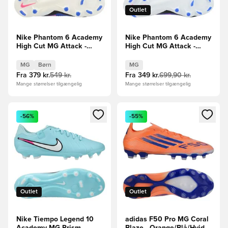
Outlet
Nike Phantom 6 Academy
Nike Phantom 6 Academy
High Cut MG Attack -
High Cut MG Attack -
Blå/Pink/Hvid Børn
Blå/Pink/Hvid
MG
Børn
MG
Fra
379 kr.
549 kr.
Fra
349 kr.
699,90 kr.
Mange størrelser tilgængelig
Mange størrelser tilgængelig
Åbner en Modal til at logge ind eller tilmelde dig som medle
Åbner en Modal til at logge i
-56%
-55%
Outlet
Outlet
Nike Tiempo Legend 10
adidas F50 Pro MG Coral