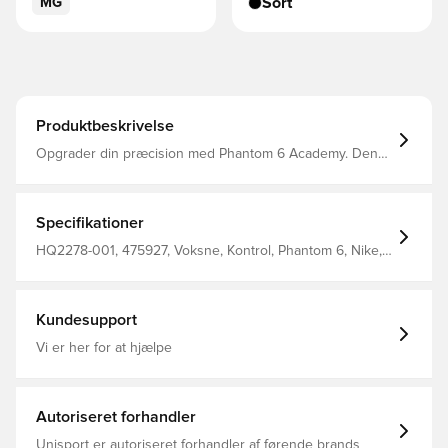
Sort
MG
Produktbeskrivelse
Opgrader din præcision med Phantom 6 Academy. Den
styrker din præcision med en NikeSkin-berøringszone,
der er placeret der, hvor du har brug for den til rene
afslutninger. Gribeteksturen hjælper dig til at udnytter
dine scoringsmuligheder, ved at bringe din fod tættere
Specifikationer
på bolden.
HQ2278-001, 475927, Voksne, Kontrol, Phantom 6, Nike,
Mænd, Kvinder, Fodboldstøvler, Women's EURO 2025,
God, Syntetisk, Academy, Med sok, Multi Ground (MG),
Nike Shadow FA26, Sort
Kundesupport
Vi er her for at hjælpe
Autoriseret forhandler
Unisport er autoriseret forhandler af førende brands