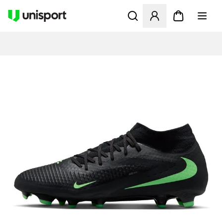
Åbner en Modal til at logge 