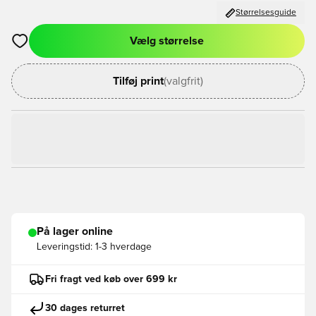
Størrelsesguide
Vælg størrelse
Åbner en Modal til at logge ind eller tilmelde dig som medlem
Tilføj print
(valgfrit)
På lager online
Leveringstid:
1-3 hverdage
Fri fragt ved køb over 699 kr
30 dages returret