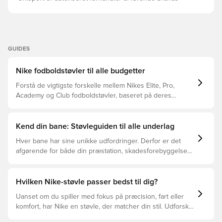
GUIDES
Nike fodboldstøvler til alle budgetter
Forstå de vigtigste forskelle mellem Nikes Elite, Pro,
Academy og Club fodboldstøvler, baseret på deres
funktioner, målgruppe og prisklasser.
Kend din bane: Støvleguiden til alle underlag
Hver bane har sine unikke udfordringer. Derfor er det
afgørende for både din præstation, skadesforebyggelse
og støvlernes levetid, at du vælger de rette støvler til
underlaget, du spiller på. Læs videre for at se, hvilke
støvler der er det bedste valg til de forskellige typer
Hvilken Nike-støvle passer bedst til dig?
underlag.
Uanset om du spiller med fokus på præcision, fart eller
komfort, har Nike en støvle, der matcher din stil. Udforsk
Phantom, Mercurial og Tiempo – og find den model, der