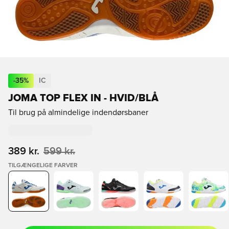
-
35
%
IC
JOMA TOP FLEX IN - HVID/BLÅ
Til brug på almindelige indendørsbaner
389 kr.
599 kr.
TILGÆNGELIGE FARVER