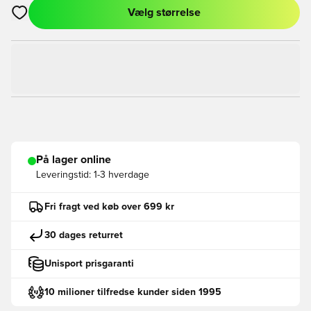
Vælg størrelse
Åbner en Modal til at logge ind eller tilmelde dig som medlem
På lager online
Leveringstid:
1-3 hverdage
Fri fragt ved køb over 699 kr
30 dages returret
Unisport prisgaranti
10 milioner tilfredse kunder siden 1995