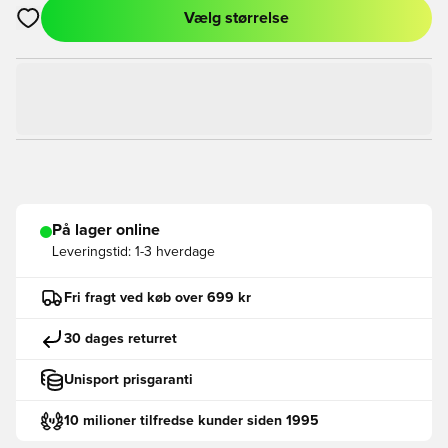
Vælg størrelse
Åbner en Modal til at logge ind eller tilmelde dig som medlem
På lager online
Leveringstid:
1-3 hverdage
Fri fragt ved køb over 699 kr
30 dages returret
Unisport prisgaranti
10 milioner tilfredse kunder siden 1995