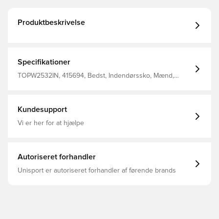
Produktbeskrivelse
Specifikationer
TOPW2532IN, 415694, Bedst, Indendørssko, Mænd,
Joma, Uden sok, Indendørs (IC), Flex, Top, Kontrol,
Voksne, Hvid, Skind
Kundesupport
Vi er her for at hjælpe
Autoriseret forhandler
Unisport er autoriseret forhandler af førende brands