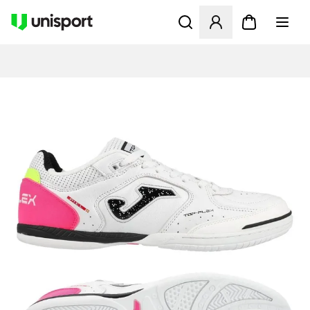
Åbner en Modal til at logge 