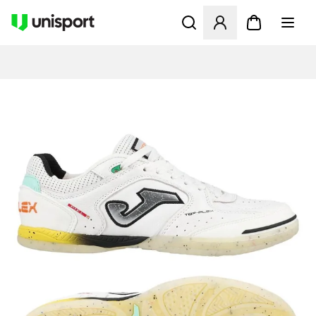
Åbner en Modal til at logge 