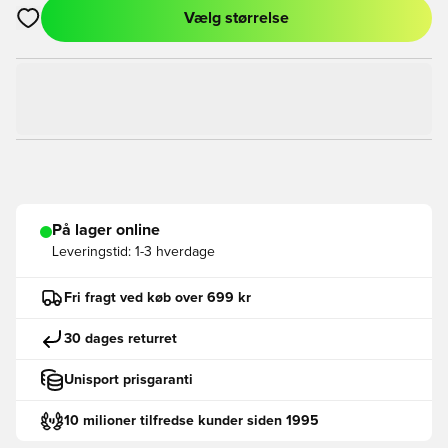
Vælg størrelse
Åbner en Modal til at logge ind eller tilmelde dig som medlem
På lager online
Leveringstid:
1-3 hverdage
Fri fragt ved køb over 699 kr
30 dages returret
Unisport prisgaranti
10 milioner tilfredse kunder siden 1995