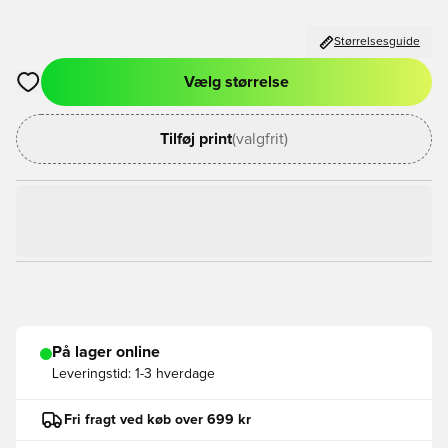
Størrelsesguide
Vælg størrelse
Åbner en Modal til at logge ind eller tilmelde dig som medlem
Tilføj print
(valgfrit)
På lager online
Leveringstid:
1-3 hverdage
Fri fragt ved køb over 699 kr