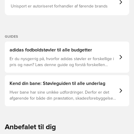
Unisport er autoriseret forhandler af førende brands
GUIDES
adidas fodboldstøvler til alle budgetter
Er du nysgerrig på, hvorfor adidas støvler er forskellige i
pris og navn? Læs denne guide og forstå forskellen
mellem Elite, Pro, League og Club.
Kend din bane: Støvleguiden til alle underlag
Hver bane har sine unikke udfordringer. Derfor er det
afgørende for både din præstation, skadesforebyggelse
og støvlernes levetid, at du vælger de rette støvler til
underlaget, du spiller på. Læs videre for at se, hvilke
støvler der er det bedste valg til de forskellige typer
underlag.
Anbefalet til dig