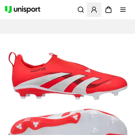
Åbner en Modal til at logge 