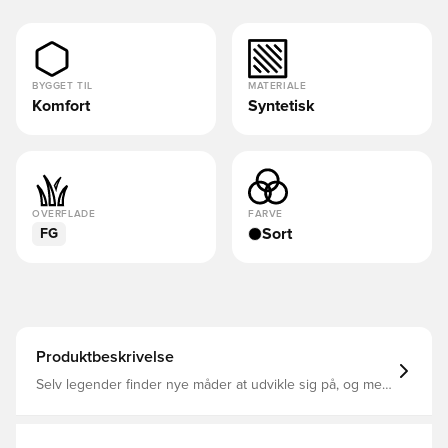
BYGGET TIL
MATERIALE
Komfort
Syntetisk
OVERFLADE
FARVE
Sort
FG
Produktbeskrivelse
Selv legender finder nye måder at udvikle sig på, og med
Tiempo 10 præsenteres der hermed en fodboldstøvle
med visionært design samt ny banebrydende syntetisk
læderteknologi Blød FlyTouch + overdel bestående af et