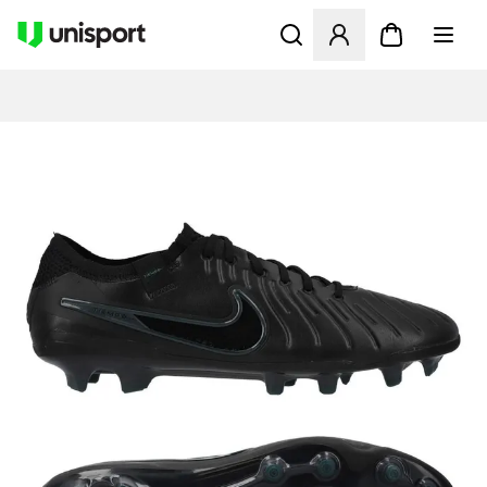
Åbner en Modal til at logge 