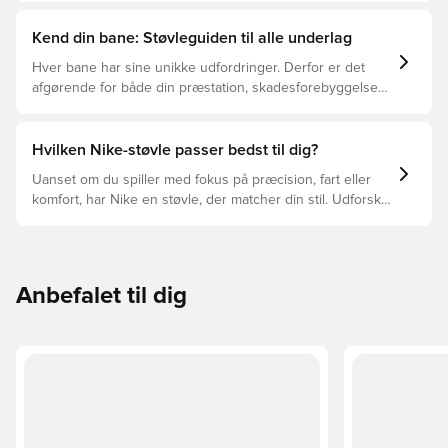
Kend din bane: Støvleguiden til alle underlag
Hver bane har sine unikke udfordringer. Derfor er det
afgørende for både din præstation, skadesforebyggelse
og støvlernes levetid, at du vælger de rette støvler til
underlaget, du spiller på. Læs videre for at se, hvilke
støvler der er det bedste valg til de forskellige typer
Hvilken Nike-støvle passer bedst til dig?
underlag.
Uanset om du spiller med fokus på præcision, fart eller
komfort, har Nike en støvle, der matcher din stil. Udforsk
Phantom, Mercurial og Tiempo – og find den model, der
passer perfekt til dig og dit spil.
Anbefalet til dig