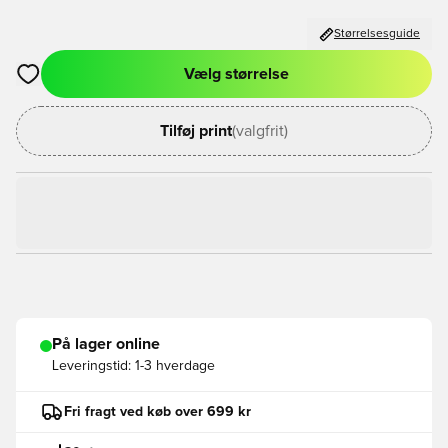
Størrelsesguide
Vælg størrelse
Åbner en Modal til at logge ind eller tilmelde dig som medlem
Tilføj print
(valgfrit)
På lager online
Leveringstid:
1-3 hverdage
Fri fragt ved køb over 699 kr