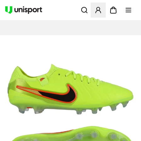
Åbner en Modal til at logge 