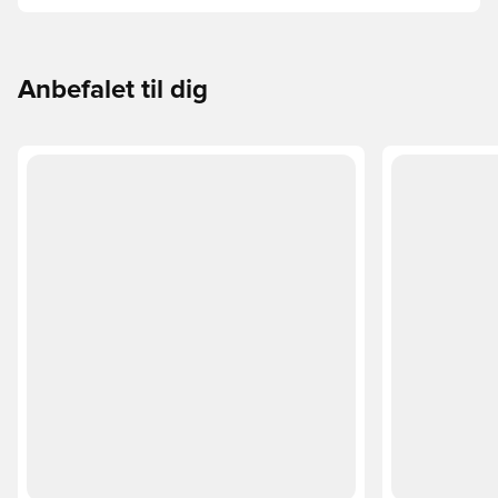
Phantom, Mercurial og Tiempo – og find den model, der
passer perfekt til dig og dit spil.
Anbefalet til dig