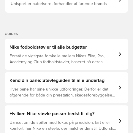
Unisport er autoriseret forhandler af førende brands
GUIDES
Nike fodboldstøvler til alle budgetter
Forstå de vigtigste forskelle mellem Nikes Elite, Pro,
Academy og Club fodboldstøvler, baseret på deres
funktioner, målgruppe og prisklasser.
Kend din bane: Støvleguiden til alle underlag
Hver bane har sine unikke udfordringer. Derfor er det
afgørende for både din præstation, skadesforebyggelse
og støvlernes levetid, at du vælger de rette støvler til
underlaget, du spiller på. Læs videre for at se, hvilke
støvler der er det bedste valg til de forskellige typer
Hvilken Nike-støvle passer bedst til dig?
underlag.
Uanset om du spiller med fokus på præcision, fart eller
komfort, har Nike en støvle, der matcher din stil. Udforsk