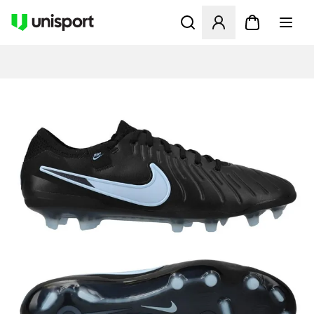
Åbner en Modal til at logge 