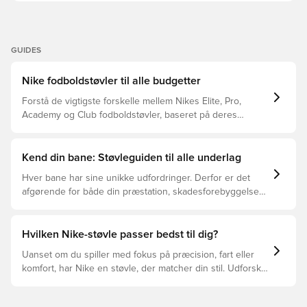
GUIDES
Nike fodboldstøvler til alle budgetter
Forstå de vigtigste forskelle mellem Nikes Elite, Pro,
Academy og Club fodboldstøvler, baseret på deres
funktioner, målgruppe og prisklasser.
Kend din bane: Støvleguiden til alle underlag
Hver bane har sine unikke udfordringer. Derfor er det
afgørende for både din præstation, skadesforebyggelse
og støvlernes levetid, at du vælger de rette støvler til
underlaget, du spiller på. Læs videre for at se, hvilke
støvler der er det bedste valg til de forskellige typer
Hvilken Nike-støvle passer bedst til dig?
underlag.
Uanset om du spiller med fokus på præcision, fart eller
komfort, har Nike en støvle, der matcher din stil. Udforsk
Phantom, Mercurial og Tiempo – og find den model, der
passer perfekt til dig og dit spil.