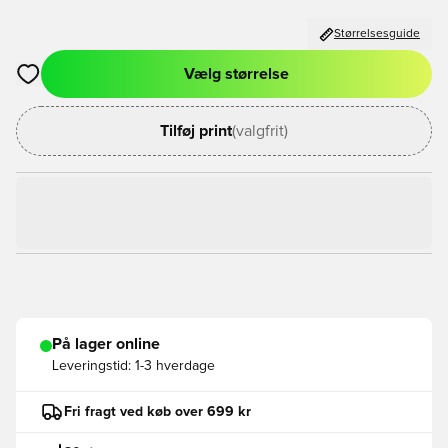
Størrelsesguide
Vælg størrelse
Åbner en Modal til at logge ind eller tilmelde dig som medlem
Tilføj print
(valgfrit)
På lager online
Leveringstid:
1-3 hverdage
Fri fragt ved køb over 699 kr