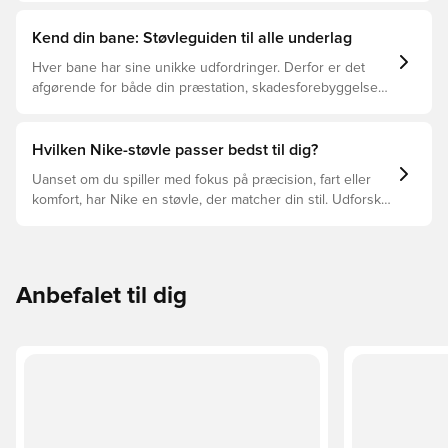
Kend din bane: Støvleguiden til alle underlag
Hver bane har sine unikke udfordringer. Derfor er det
afgørende for både din præstation, skadesforebyggelse
og støvlernes levetid, at du vælger de rette støvler til
underlaget, du spiller på. Læs videre for at se, hvilke
støvler der er det bedste valg til de forskellige typer
Hvilken Nike-støvle passer bedst til dig?
underlag.
Uanset om du spiller med fokus på præcision, fart eller
komfort, har Nike en støvle, der matcher din stil. Udforsk
Phantom, Mercurial og Tiempo – og find den model, der
passer perfekt til dig og dit spil.
Anbefalet til dig