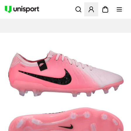
Åbner en Modal til at logge 