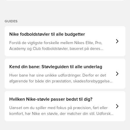
beregnet til brug på naturlige græsbaner. Bemærk: Nike
oplyser, at farven på ydersålen kan falme ved brug.
GUIDES
Nike fodboldstøvler til alle budgetter
Forstå de vigtigste forskelle mellem Nikes Elite, Pro,
Academy og Club fodboldstøvler, baseret på deres
funktioner, målgruppe og prisklasser.
Kend din bane: Støvleguiden til alle underlag
Hver bane har sine unikke udfordringer. Derfor er det
afgørende for både din præstation, skadesforebyggelse
og støvlernes levetid, at du vælger de rette støvler til
underlaget, du spiller på. Læs videre for at se, hvilke
støvler der er det bedste valg til de forskellige typer
Hvilken Nike-støvle passer bedst til dig?
underlag.
Uanset om du spiller med fokus på præcision, fart eller
komfort, har Nike en støvle, der matcher din stil. Udforsk
Phantom, Mercurial og Tiempo – og find den model, der
passer perfekt til dig og dit spil.