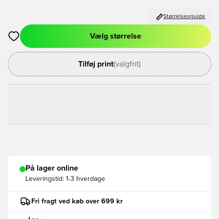
Størrelsesguide
Vælg størrelse
Åbner en Modal til at logge ind eller tilmelde dig som medlem
Tilføj print
(valgfrit)
På lager online
Leveringstid:
1-3 hverdage
Fri fragt ved køb over 699 kr