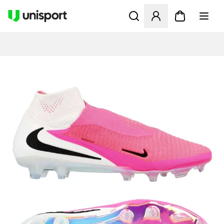
Åbner en Modal til at logge 