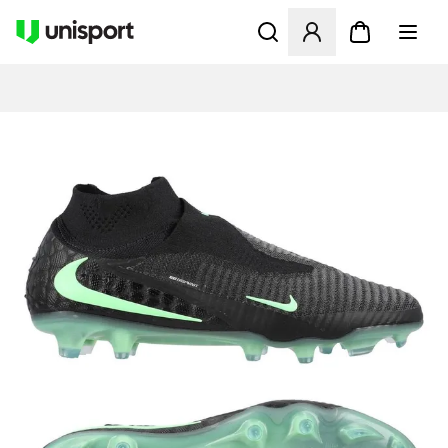
Åbner en Modal til at logge 