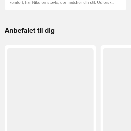
komfort, har Nike en støvle, der matcher din stil. Udforsk
Phantom, Mercurial og Tiempo – og find den model, der
passer perfekt til dig og dit spil.
Anbefalet til dig