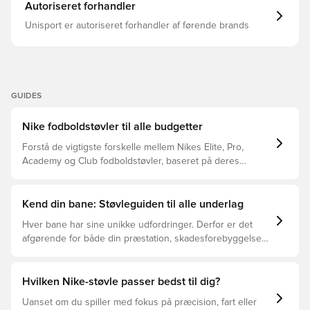
Autoriseret forhandler
Unisport er autoriseret forhandler af førende brands
GUIDES
Nike fodboldstøvler til alle budgetter
Forstå de vigtigste forskelle mellem Nikes Elite, Pro,
Academy og Club fodboldstøvler, baseret på deres
funktioner, målgruppe og prisklasser.
Kend din bane: Støvleguiden til alle underlag
Hver bane har sine unikke udfordringer. Derfor er det
afgørende for både din præstation, skadesforebyggelse
og støvlernes levetid, at du vælger de rette støvler til
underlaget, du spiller på. Læs videre for at se, hvilke
støvler der er det bedste valg til de forskellige typer
Hvilken Nike-støvle passer bedst til dig?
underlag.
Uanset om du spiller med fokus på præcision, fart eller