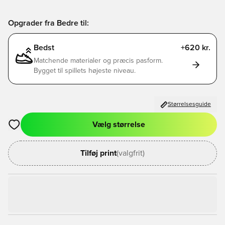
Opgrader fra Bedre til:
Bedst
+620 kr.
Matchende materialer og præcis pasform.
Bygget til spillets højeste niveau.
Størrelsesguide
Vælg størrelse
Åbner en Modal til at logge ind eller tilmelde dig som medlem
Tilføj print
(valgfrit)