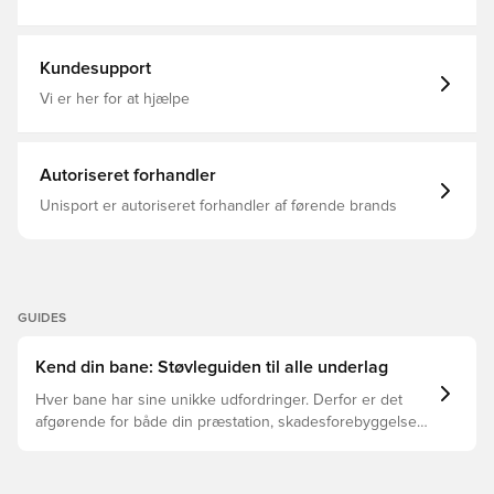
farve kan aftage ved brug.
Balance, Komfort, Græs (FG), Mænd, Voksne, Tekela,
Fodboldstøvler, Pro, New Balance Neon Tide, Blå
Kundesupport
Vi er her for at hjælpe
Autoriseret forhandler
Unisport er autoriseret forhandler af førende brands
GUIDES
Kend din bane: Støvleguiden til alle underlag
Hver bane har sine unikke udfordringer. Derfor er det
afgørende for både din præstation, skadesforebyggelse
og støvlernes levetid, at du vælger de rette støvler til
underlaget, du spiller på. Læs videre for at se, hvilke
støvler der er det bedste valg til de forskellige typer