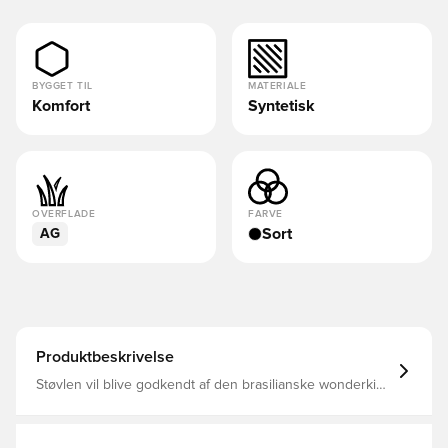
BYGGET TIL
MATERIALE
Komfort
Syntetisk
OVERFLADE
FARVE
Sort
AG
Produktbeskrivelse
Støvlen vil blive godkendt af den brasilianske wonderkid
Endrick sammen med andre superstjernespillere
Strækbar, vævet hypoknit-overdel med minimal struktur
og let vægt, der bringer dig endnu tættere på bolden og