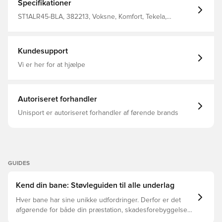
giver en fænomenal følelse i de afgørende situationer
Specifikationer
Strategisk placeret TPU studsystem, som giver den
højeste acceleration, giver mulighed for hurtige
ST1ALR45-BLA, 382213, Voksne, Komfort, Tekela,
retningsskift og samtidig sikrer skridsikker 3D
Syntetisk, New Balance, Mænd, Fodboldstøvler, Bedst,
sokkekonstruktion ved kraven, som gør det nemt for alle
Pro, Uden sok, Kunstgræs (AG), New Balance Flash Point,
fodtyper at komme hurtigt ind i støvlerne Klassisk
Sort
snøringssystem, der kan tilpasses Populær low-cut
Kundesupport
version Dette er en AG-støvle specielt lavet til
kunstgræsbaner. Bemærk: New Balance informerer om,
Vi er her for at hjælpe
at sålens farve kan aftage, når den bruges.
Autoriseret forhandler
Unisport er autoriseret forhandler af førende brands
GUIDES
Kend din bane: Støvleguiden til alle underlag
Hver bane har sine unikke udfordringer. Derfor er det
afgørende for både din præstation, skadesforebyggelse
og støvlernes levetid, at du vælger de rette støvler til