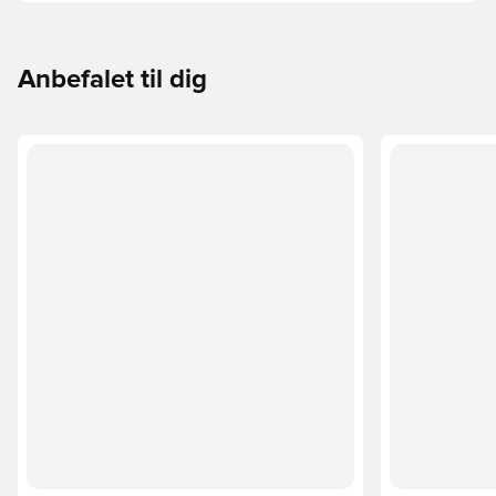
underlaget, du spiller på. Læs videre for at se, hvilke
støvler der er det bedste valg til de forskellige typer
underlag.
Anbefalet til dig