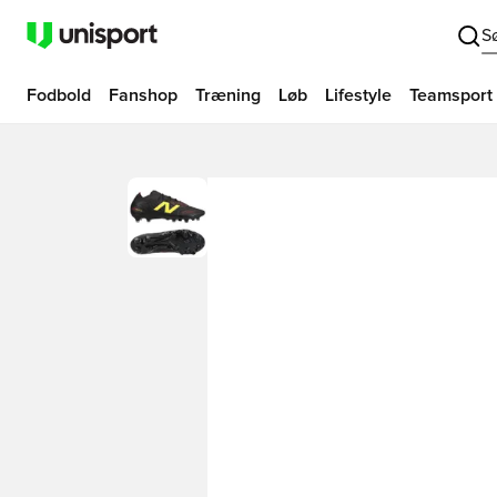
S
Fodbold
Fanshop
Træning
Løb
Lifestyle
Teamsport