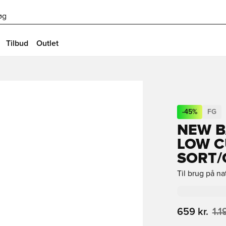
øg
Tilbud
Outlet
-
45
%
FG
NEW B
LOW CU
SORT/
Til brug på n
659 kr.
1.1