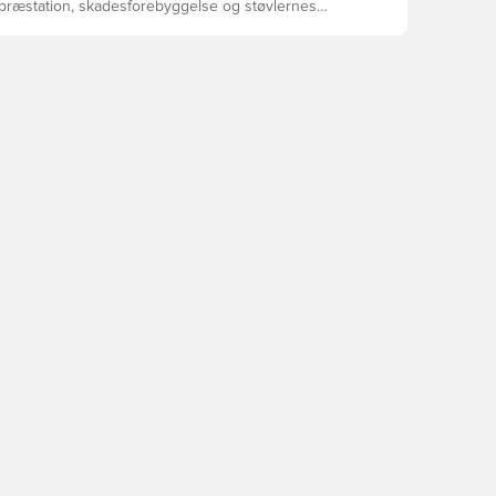
 præstation, skadesforebyggelse og støvlernes
 vælger de rette støvler til underlaget, du spiller på.
r at se, hvilke støvler der er det bedste valg til de
yper underlag.