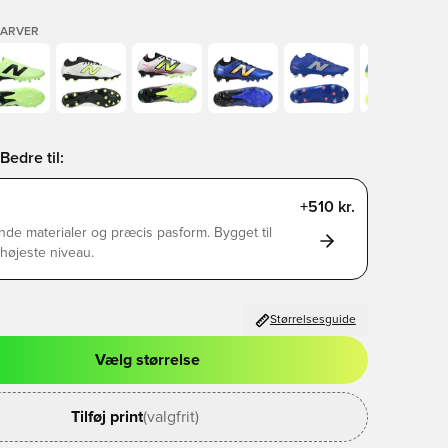
FARVER
Bedre til:
+510 kr.
de materialer og præcis pasform. Bygget til
s højeste niveau.
Størrelsesguide
Vælg størrelse
l til at logge ind eller tilmelde dig som medlem
Tilføj print
(valgfrit)