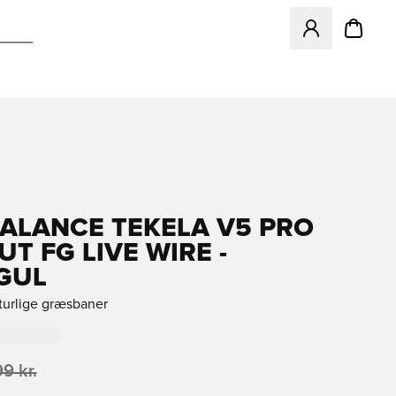
Åbner en Modal ti
ALANCE TEKELA V5 PRO
T FG LIVE WIRE -
GUL
aturlige græsbaner
99 kr.