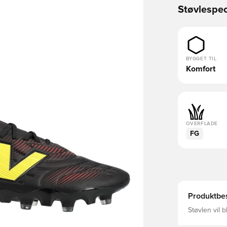
Støvlespec
BYGGET TIL
Komfort
OVERFLADE
FG
Produktbes
Støvlen vil 
sammen med 
er skabt til