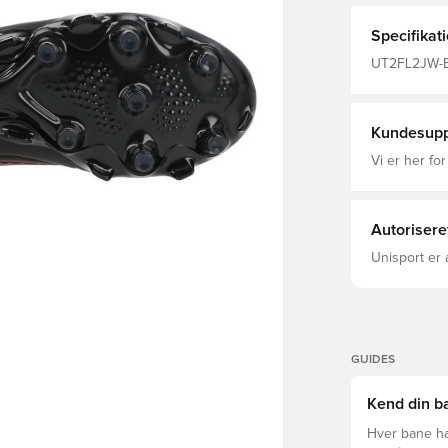
knivskarpt t
gøre, hvad 
Specifikat
model med lavt snit FG knopper til n
New Balance 
UT2FL2JW-BL
bruges.
Uden sok, S
Voksne, Teke
Kundesupp
Vi er her for
Autorisere
Unisport er 
GUIDES
Kend din ba
Hver bane ha