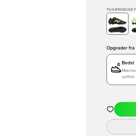
TILGÆNGELIGE 
Opgrader fra 
Bedst
Matchen
spillet
Åbner en Moda