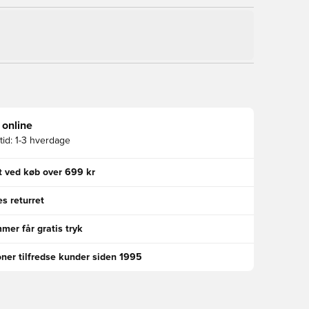
 online
id:
1-3 hverdage
gt ved køb over 699 kr
s returret
er får gratis tryk
oner tilfredse kunder siden 1995