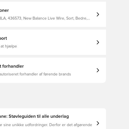
ouch, der lader dig se spillet før nogen anden og
ingen tør Central snøring for nem adgang Populær
ioner
aturgræsbaner. Bemærk:
informerer om, at sålens farve kan aftage, når den
A, 436573, New Balance Live Wire, Sort, Bedre,
yntetisk, New Balance, Komfort, Græs (FG), Mænd,
la, Fodboldstøvler, Pro
ort
 at hjælpe
t forhandler
autoriseret forhandler af førende brands
ne: Støvleguiden til alle underlag
r sine unikke udfordringer. Derfor er det afgørende