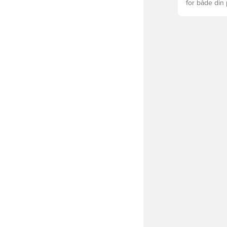
for både din
levetid, at du
Læs videre fo
forskellige t