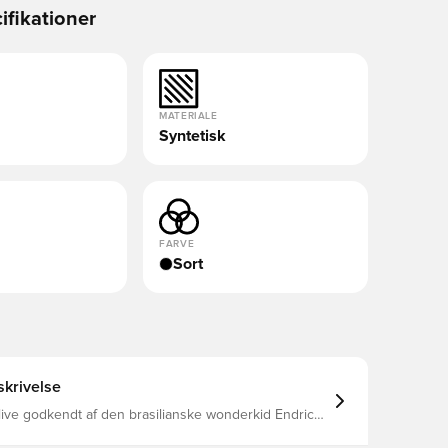
ifikationer
MATERIALE
Syntetisk
FARVE
Sort
krivelse
blive godkendt af den brasilianske wonderkid Endrick
andre superstjernespillere New Balance Tekela V5
 det uventede med førsteklasses kontrol og et