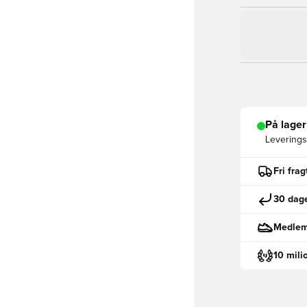
På lager
Leveringst
Fri fra
30 dage
Medlemm
10 mili