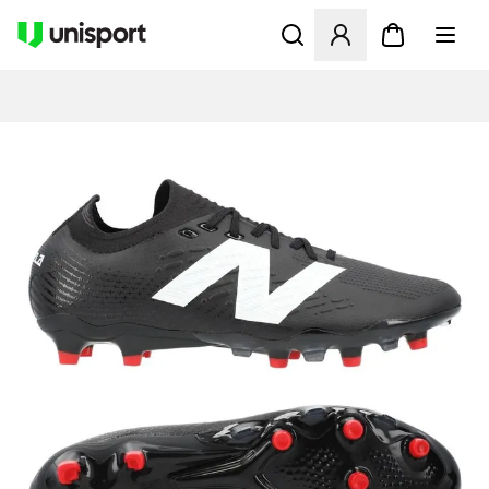
Åbner en Modal til at logge 