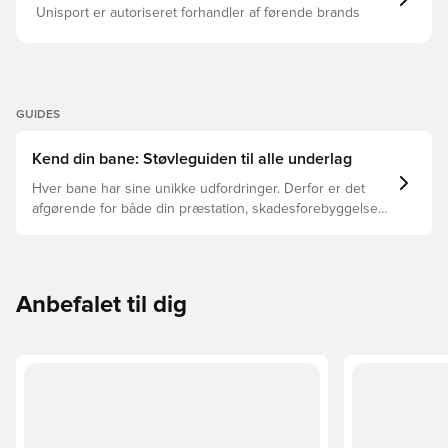
Unisport er autoriseret forhandler af førende brands
GUIDES
Kend din bane: Støvleguiden til alle underlag
Hver bane har sine unikke udfordringer. Derfor er det
afgørende for både din præstation, skadesforebyggelse
og støvlernes levetid, at du vælger de rette støvler til
underlaget, du spiller på. Læs videre for at se, hvilke
støvler der er det bedste valg til de forskellige typer
underlag.
Anbefalet til dig