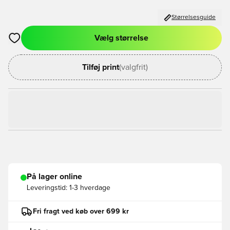
Størrelsesguide
Vælg størrelse
Åbner en Modal til at logge ind eller tilmelde dig som medlem
Tilføj print
(valgfrit)
På lager online
Leveringstid:
1-3 hverdage
Fri fragt ved køb over 699 kr