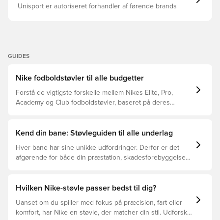
Unisport er autoriseret forhandler af førende brands
GUIDES
Nike fodboldstøvler til alle budgetter
Forstå de vigtigste forskelle mellem Nikes Elite, Pro,
Academy og Club fodboldstøvler, baseret på deres
funktioner, målgruppe og prisklasser.
Kend din bane: Støvleguiden til alle underlag
Hver bane har sine unikke udfordringer. Derfor er det
afgørende for både din præstation, skadesforebyggelse
og støvlernes levetid, at du vælger de rette støvler til
underlaget, du spiller på. Læs videre for at se, hvilke
støvler der er det bedste valg til de forskellige typer
Hvilken Nike-støvle passer bedst til dig?
underlag.
Uanset om du spiller med fokus på præcision, fart eller
komfort, har Nike en støvle, der matcher din stil. Udforsk