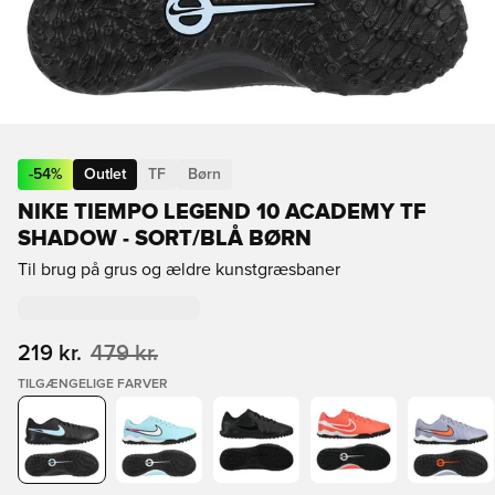
-
54
%
Outlet
TF
Børn
NIKE TIEMPO LEGEND 10 ACADEMY TF
SHADOW - SORT/BLÅ BØRN
Til brug på grus og ældre kunstgræsbaner
219 kr.
479 kr.
TILGÆNGELIGE FARVER