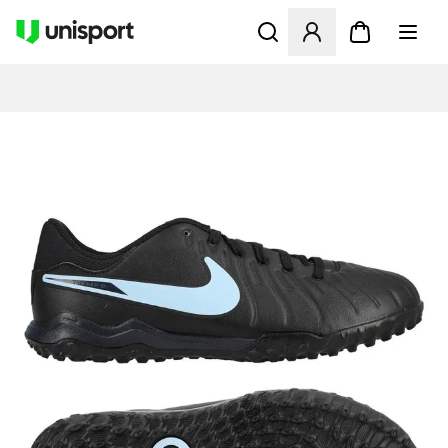
Åbner en Modal til at logge 