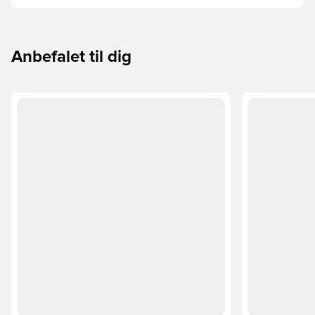
Phantom, Mercurial og Tiempo – og find den model, der
passer perfekt til dig og dit spil.
Anbefalet til dig