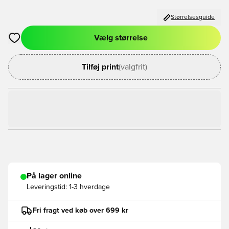
Størrelsesguide
Vælg størrelse
Åbner en Modal til at logge ind eller tilmelde dig som medlem
Tilføj print
(valgfrit)
På lager online
Leveringstid:
1-3 hverdage
Fri fragt ved køb over 699 kr