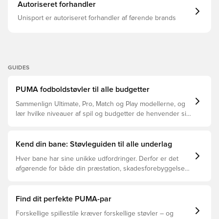
beskytter fødderne takket være dens bløde materiale.
Autoriseret forhandler
Dette er en sko med TF ydersål, hvilket gør den velegnet
til brug på kunstige overflader, såsom kunstgræs og
Unisport er autoriseret forhandler af førende brands
grusbaner.
GUIDES
PUMA fodboldstøvler til alle budgetter
Sammenlign Ultimate, Pro, Match og Play modellerne, og
lær hvilke niveauer af spil og budgetter de henvender sig
til.
Kend din bane: Støvleguiden til alle underlag
Hver bane har sine unikke udfordringer. Derfor er det
afgørende for både din præstation, skadesforebyggelse
og støvlernes levetid, at du vælger de rette støvler til
underlaget, du spiller på. Læs videre for at se, hvilke
støvler der er det bedste valg til de forskellige typer
Find dit perfekte PUMA-par
underlag.
Forskellige spillestile kræver forskellige støvler – og