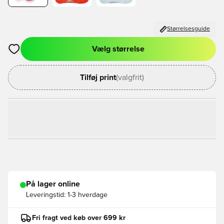
Størrelsesguide
Vælg størrelse
Åbner en Modal til at logge ind eller tilmelde dig som medlem
Tilføj print
(valgfrit)
På lager online
Leveringstid:
1-3 hverdage
Fri fragt ved køb over 699 kr