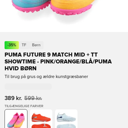
-
35
%
TF
Børn
PUMA FUTURE 9 MATCH MID + TT
SHOWTIME - PINK/ORANGE/BLÅ/PUMA
HVID BØRN
Til brug på grus og ældre kunstgræsbaner
389 kr.
599 kr.
TILGÆNGELIGE FARVER