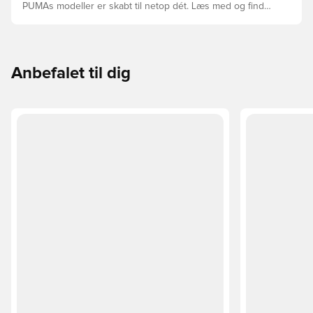
PUMAs modeller er skabt til netop dét. Læs med og find
ud af, om PUMA FUTURE, ULTRA eller KING passer bedst
til din måde at spille på.
Anbefalet til dig