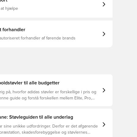
ort
øvler til et smart valg for forældre, der ønsker komfort
 sæson efter sæson.adidas har skabt denne støvle i
 at hjælpe
 så dit barn kan jagte målene med optimisme og
 børnenes passion for spillet med fodtøj, der matcher
tetisk overdel med
ur Indersål i tekstil Syntetisk ydersål med fast
t forhandler
profilering Let, flydende pløs i syntetisk materiale
oks Vægt: 125 g
autoriseret forhandler af førende brands
oldstøvler til alle budgetter
ig på, hvorfor adidas støvler er forskellige i pris og
ne guide og forstå forskellen mellem Elite, Pro,
ub.
ne: Støvleguiden til alle underlag
r sine unikke udfordringer. Derfor er det afgørende
 præstation, skadesforebyggelse og støvlernes