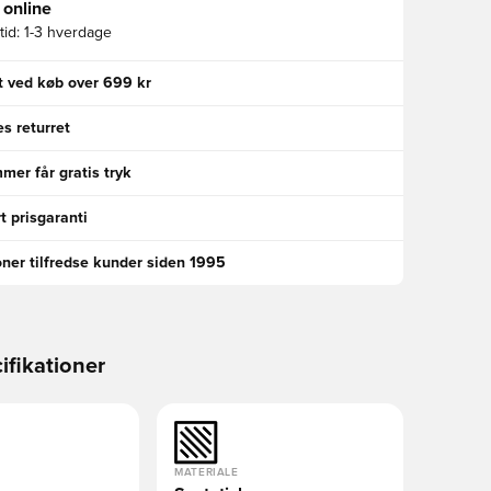
 online
id:
1-3 hverdage
gt ved køb over 699 kr
s returret
er får gratis tryk
t prisgaranti
oner tilfredse kunder siden 1995
ifikationer
MATERIALE