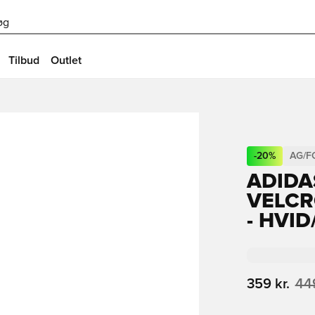
øg
Tilbud
Outlet
-
20
%
AG/F
ADIDA
VELCR
- HVI
359 kr.
449