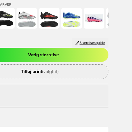
FARVER
Størrelsesguide
Vælg størrelse
l til at logge ind eller tilmelde dig som medlem
Tilføj print
(valgfrit)