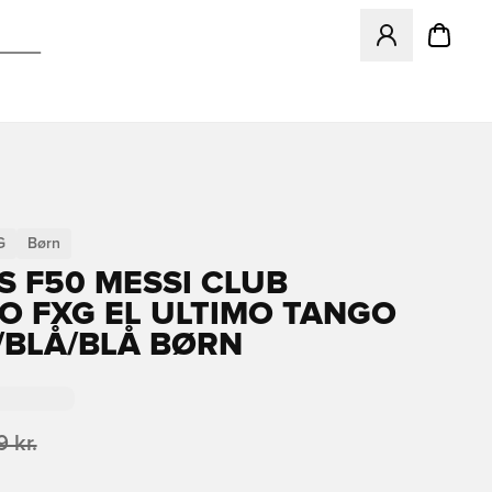
Åbner en Modal ti
G
Børn
S F50 MESSI CLUB
O FXG EL ULTIMO TANGO
D/BLÅ/BLÅ BØRN
 kr.