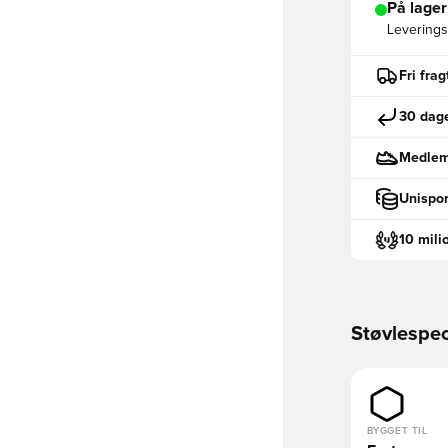
På lager
Leveringst
Fri fra
30 dage
Medlemm
Unispor
10 mili
Støvlespec
BYGGET TIL