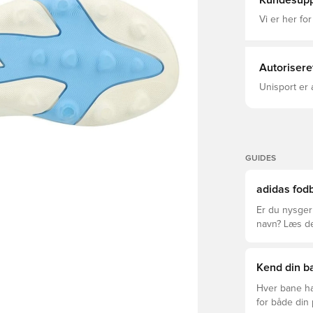
Kundesupp
gør disse st
og ydeevne,
Vi er her for
Messis ånd,
energi. Støt
deres ambitioner. Almindelig pasform Syn
præget tekst
Autorisere
underlag/MG-
Bredere tåb
Unisport er 
GUIDES
adidas fodb
Er du nysgerr
navn? Læs den
League og Cl
Kend din ba
Hver bane ha
for både din