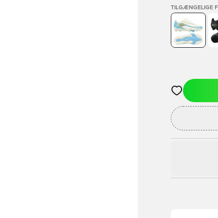
TILGÆNGELIGE 
Åbner en Moda