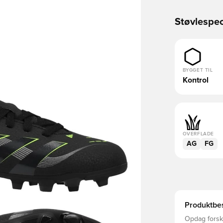
Støvlespec
BYGGET TIL
Kontrol
OVERFLADE
AG
FG
Produktbes
Opdag forske