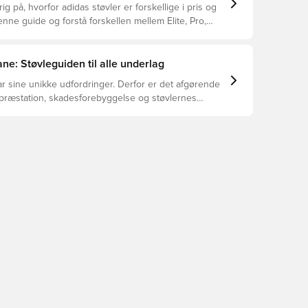
ig på, hvorfor adidas støvler er forskellige i pris og
ne guide og forstå forskellen mellem Elite, Pro,
ub.
ne: Støvleguiden til alle underlag
r sine unikke udfordringer. Derfor er det afgørende
 præstation, skadesforebyggelse og støvlernes
 vælger de rette støvler til underlaget, du spiller på.
r at se, hvilke støvler der er det bedste valg til de
yper underlag.