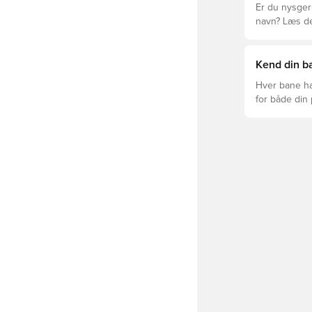
Er du nysgerr
navn? Læs den
League og Cl
Kend din ba
Hver bane ha
for både din
levetid, at du
Læs videre fo
forskellige t