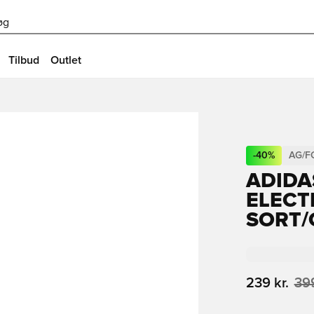
øg
Tilbud
Outlet
-
40
%
AG/F
ADIDA
ELECT
SORT/
239 kr.
399