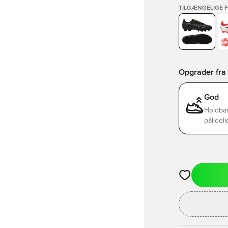
TILGÆNGELIGE 
Opgrader fra B
God
Holdbar
pålideli
Åbner en Moda