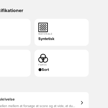
ifikationer
MATERIALE
Syntetisk
FARVE
Sort
krivelse
llen mellem at forsøge at score og at vide, at du