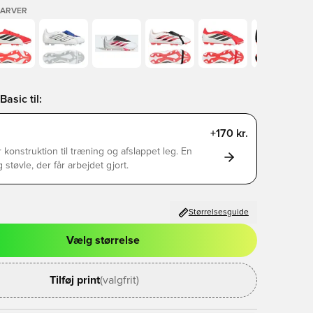
FARVER
asic til:
+170 kr.
 konstruktion til træning og afslappet leg. En
g støvle, der får arbejdet gjort.
Størrelsesguide
Vælg størrelse
l til at logge ind eller tilmelde dig som medlem
Tilføj print
(valgfrit)