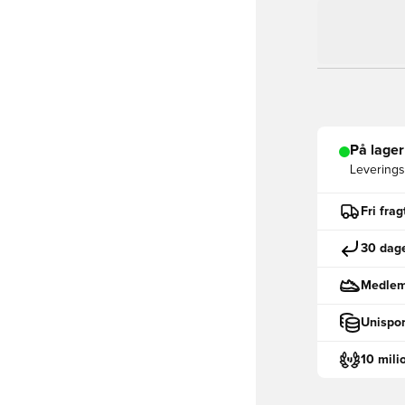
På lager
Leveringst
Fri fra
30 dage
Medlemm
Unispor
10 mili