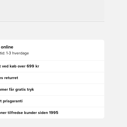
 online
id:
1-3 hverdage
gt ved køb over 699 kr
s returret
er får gratis tryk
t prisgaranti
oner tilfredse kunder siden 1995