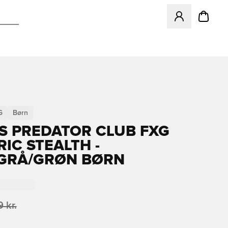
Åbner en Modal ti
G
Børn
S PREDATOR CLUB FXG
RIC STEALTH -
GRÅ/GRØN BØRN
 kr.