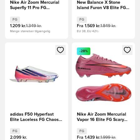
Nike Air Zoom Mercurial
New Balance X Stone
Superfly 11 Pro FG
Island Furon V8 Elite FG -
Breakout - Pink/Hvid/Sort
Beige/Sølv LIMITED
EDITION
FG
FG
1.209 kr.
1.349 kr.
Fra
1.569 kr.
1.849 kr.
Mange størrelser tilgængelig
EU 38, EU 42½
Åbner en Modal til at logge ind eller tilmelde dig som medle
Åbner en Modal til at logge i
-28%
adidas F50 Hyperfast
Nike Air Zoom Mercurial
Elite Laceless FG Chaos
Vapor 16 Elite FG Scary
vs Control
Good - Pink/Sort/Orange
FG
FG
2.099 kr.
Fra
1.439 kr.
1.999 kr.