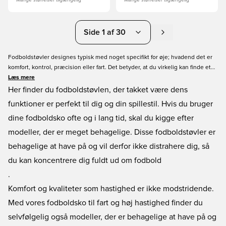
Mange størrelser tilgængelig
Mange størrelser tilgængelig
Side 1 af 30
Fodboldstøvler designes typisk med noget specifikt for øje; hvadend det er
komfort, kontrol, præcision eller fart. Det betyder, at du virkelig kan finde et
par fodboldstøvler, der passer perfekt til dine behov og præferencer. Her hos
Læs mere
Unisport har vi gjort det endnu lettere for dig at finde de rette støvler. Vi har
Her finder du fodboldstøvlen, der takket være dens
nemlig kategoriseret dem for dig, så du skal blot klikke på den kategori, der
funktioner er perfekt til dig og din spillestil. Hvis du bruger
stemmer overens med det, du søger i en fodboldstøvle, og så får du vist det
dine fodboldsko ofte og i lang tid, skal du kigge efter
udvalg, der tilsvarer.
modeller, der er meget behagelige. Disse fodboldstøvler er
behagelige at have på og vil derfor ikke distrahere dig, så
du kan koncentrere dig fuldt ud om fodbold
.
Komfort og kvaliteter som hastighed er ikke modstridende.
Med vores fodboldsko til fart og høj hastighed finder du
selvfølgelig også modeller, der er behagelige at have på og