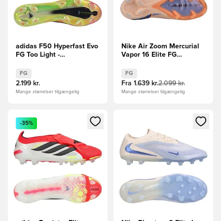
adidas F50 Hyperfast Evo
Nike Air Zoom Mercurial
FG Too Light -
Vapor 16 Elite FG
Gul/Sort/Turkis LIMITED
Showtime - Orange/Blå
EDITION
FG
FG
2.199 kr.
Fra
1.639 kr.
2.099 kr.
Mange størrelser tilgængelig
Mange størrelser tilgængelig
Åbner en Modal til at logge ind eller tilmelde dig som medle
Åbner en Modal til at logge i
-35%