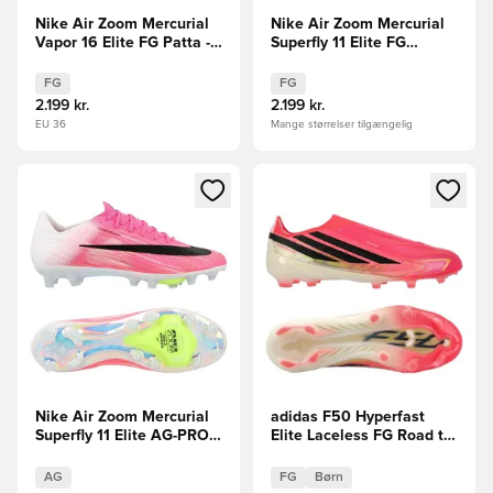
Nike Air Zoom Mercurial
Nike Air Zoom Mercurial
Vapor 16 Elite FG Patta -
Superfly 11 Elite FG
Sølv/Sort/Hvid LIMITED
Scorpion - Blå/Rød/Sølv
EDITION
LIMITED EDITION
FG
FG
2.199 kr.
2.199 kr.
EU 36
Mange størrelser tilgængelig
Åbner en Modal til at logge ind eller tilmelde dig som medle
Åbner en Modal til at logge i
Nike Air Zoom Mercurial
adidas F50 Hyperfast
Superfly 11 Elite AG-PRO
Elite Laceless FG Road to
Breakout - Pink/Hvid/Sort
Glory - Pink/Sort/Guld
Børn
AG
FG
Børn