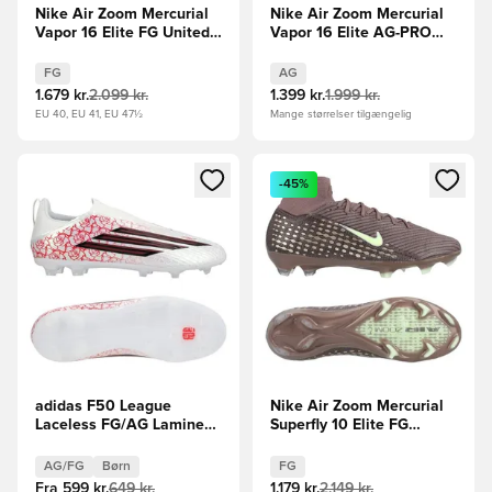
Nike Air Zoom Mercurial
Nike Air Zoom Mercurial
Vapor 16 Elite FG United -
Vapor 16 Elite AG-PRO
Pink/Blå
Attack - Blå/Hvid
FG
AG
1.679 kr.
2.099 kr.
1.399 kr.
1.999 kr.
EU 40, EU 41, EU 47½
Mange størrelser tilgængelig
Åbner en Modal til at logge ind eller tilmelde dig som medle
Åbner en Modal til at logge i
-45%
adidas F50 League
Nike Air Zoom Mercurial
Laceless FG/AG Lamine
Superfly 10 Elite FG
Yamal - Hvid/Sort/Rød
Mbappé Personal Edition -
Børn
Brun/Sølv
AG/FG
Børn
FG
Fra
599 kr.
649 kr.
1.179 kr.
2.149 kr.