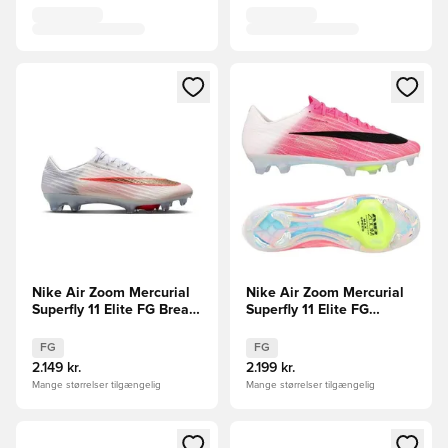
Åbner en Modal til at logge ind eller tilmelde dig som medle
Åbner en Modal til at logge i
Nike Air Zoom Mercurial
Nike Air Zoom Mercurial
Superfly 11 Elite FG Break
Superfly 11 Elite FG
Em'
Breakout - Pink/Hvid/Sort
FG
FG
2.149 kr.
2.199 kr.
Mange størrelser tilgængelig
Mange størrelser tilgængelig
Åbner en Modal til at logge ind eller tilmelde dig som medle
Åbner en Modal til at logge i