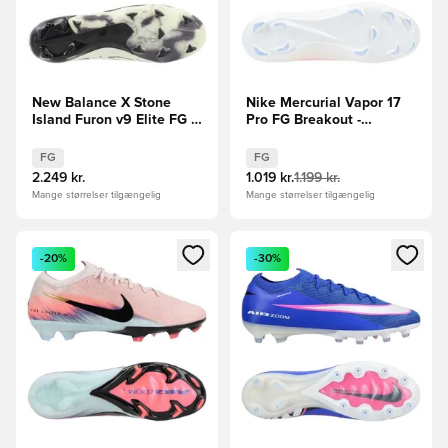
New Balance X Stone
Nike Mercurial Vapor 17
Island Furon v9 Elite FG -
Pro FG Breakout -
Sort/Off White LIMITED
Pink/Hvid/Sort
EDITION
FG
FG
2.249 kr.
1.019 kr.
1.199 kr.
Mange størrelser tilgængelig
Mange størrelser tilgængelig
Åbner en Modal til at logge ind eller tilmelde dig som medle
Åbner en Modal til at logge i
-20%
-30%