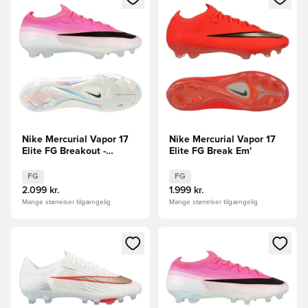
Nike Mercurial Vapor 17
Nike Mercurial Vapor 17
Elite FG Breakout -
Elite FG Break Em'
Pink/Hvid/Sort
FG
FG
2.099 kr.
1.999 kr.
Mange størrelser tilgængelig
Mange størrelser tilgængelig
Åbner en Modal til at logge ind eller tilmelde dig som medle
Åbner en Modal til at logge i