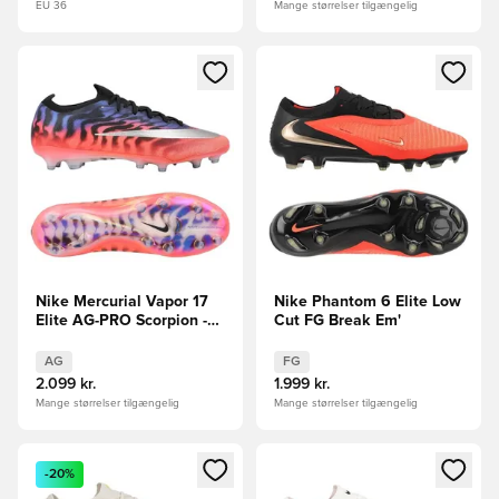
EU 36
Mange størrelser tilgængelig
Åbner en Modal til at logge ind eller tilmelde dig som medle
Åbner en Modal til at logge i
Nike Mercurial Vapor 17
Nike Phantom 6 Elite Low
Elite AG-PRO Scorpion -
Cut FG Break Em'
Blå/Rød/Sølv LIMITED
EDITION
AG
FG
2.099 kr.
1.999 kr.
Mange størrelser tilgængelig
Mange størrelser tilgængelig
Åbner en Modal til at logge ind eller tilmelde dig som medle
Åbner en Modal til at logge i
-20%