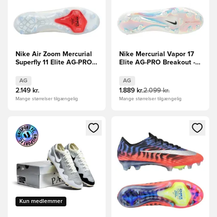
Nike Air Zoom Mercurial
Nike Mercurial Vapor 17
Superfly 11 Elite AG-PRO
Elite AG-PRO Breakout -
Break Em'
Pink/Hvid/Sort
AG
AG
2.149 kr.
1.889 kr.
2.099 kr.
Mange størrelser tilgængelig
Mange størrelser tilgængelig
Åbner en Modal til at logge ind eller tilmelde dig som medle
Åbner en Modal til at logge i
Kun medlemmer