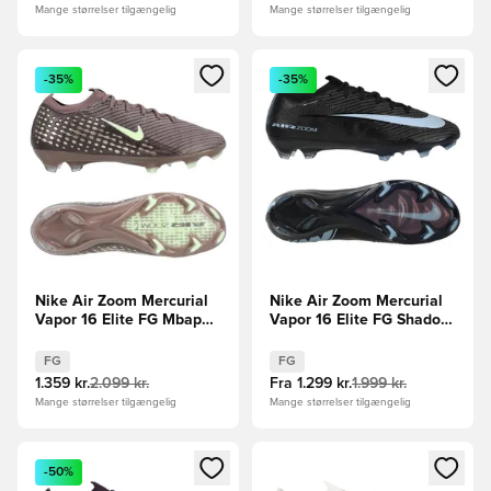
Mange størrelser tilgængelig
Mange størrelser tilgængelig
Åbner en Modal til at logge ind eller tilmelde dig som medle
Åbner en Modal til at logge i
-35%
-35%
Nike Air Zoom Mercurial
Nike Air Zoom Mercurial
Vapor 16 Elite FG Mbappé
Vapor 16 Elite FG Shadow
Personal Edition -
- Sort/Blå
Brun/Sølv
FG
FG
1.359 kr.
2.099 kr.
Fra
1.299 kr.
1.999 kr.
Mange størrelser tilgængelig
Mange størrelser tilgængelig
Åbner en Modal til at logge ind eller tilmelde dig som medle
Åbner en Modal til at logge i
-50%