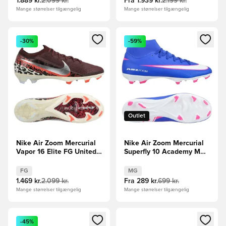
1.889 kr.
2.099 kr.
Fra
1.939 kr.
2.199 kr.
Mange størrelser tilgængelig
Mange størrelser tilgængelig
Åbner en Modal til at logge ind eller tilmelde dig som medle
Åbner en Modal til at logge i
-30%
-59%
Outlet
Nike Air Zoom Mercurial
Nike Air Zoom Mercurial
Vapor 16 Elite FG United -
Superfly 10 Academy MG
Bordeaux/Sølv/Rød/Grå
Attack - Blå/Hvid
FG
MG
1.469 kr.
2.099 kr.
Fra
289 kr.
699 kr.
Mange størrelser tilgængelig
Mange størrelser tilgængelig
Åbner en Modal til at logge ind eller tilmelde dig som medle
Åbner en Modal til at logge i
-45%