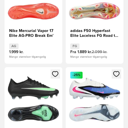
Nike Mercurial Vapor 17
adidas F50 Hyperfast
Elite AG-PRO Break Em'
Elite Laceless FG Road to
Glory - Pink/Sort/Guld
AG
FG
1.999 kr.
Fra
1.889 kr.
2.099 kr.
Mange størrelser tilgængelig
Mange størrelser tilgængelig
Åbner en Modal til at logge ind eller tilmelde dig som medle
Åbner en Modal til at logge i
-25%