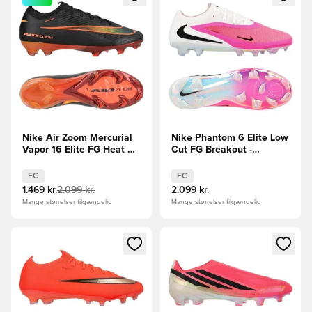
Nike Air Zoom Mercurial
Nike Phantom 6 Elite Low
Vapor 16 Elite FG Heat Up
Cut FG Breakout -
- Sort/Orange
Pink/Hvid/Sort
FG
FG
1.469 kr.
2.099 kr.
2.099 kr.
Mange størrelser tilgængelig
Mange størrelser tilgængelig
Åbner en Modal til at logge ind eller tilmelde dig som medle
Åbner en Modal til at logge i