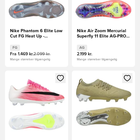
Nike Phantom 6 Elite Low
Nike Air Zoom Mercurial
Cut FG Heat Up -
Superfly 11 Elite AG-PRO
Grå/Orange/Sort
Scorpion - Blå/Rød/Sølv
LIMITED EDITION
FG
AG
Fra
1.469 kr.
2.099 kr.
2.199 kr.
Mange størrelser tilgængelig
Mange størrelser tilgængelig
Åbner en Modal til at logge ind eller tilmelde dig som medle
Åbner en Modal til at logge i