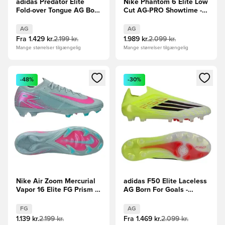
adidas Predator Elite
Nike Phantom 6 Elite Low
Fold-over Tongue AG Born
Cut AG-PRO Showtime -
For Goals - Rød/Sort/Hvid
Lyseblå/Orange
AG
AG
Fra
1.429 kr.
2.199 kr.
1.989 kr.
2.099 kr.
Mange størrelser tilgængelig
Mange størrelser tilgængelig
Åbner en Modal til at logge ind eller tilmelde dig som medle
Åbner en Modal til at logge i
-48%
-30%
Nike Air Zoom Mercurial
adidas F50 Elite Laceless
Vapor 16 Elite FG Prism -
AG Born For Goals -
Blå/Pink
Gul/Sort/Rød
FG
AG
1.139 kr.
2.199 kr.
Fra
1.469 kr.
2.099 kr.