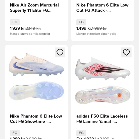
Nike Air Zoom Mercurial
Nike Phantom 6 Elite Low
Superfly 11 Elite FG
Cut FG Attack -
Shadow - Sort/Grøn
Blå/Pink/Hvid
FG
FG
1.929 kr.
2.149 kr.
1.499 kr.
1.999 kr.
Mange størrelser tilgængelig
Mange størrelser tilgængelig
Åbner en Modal til at logge ind eller tilmelde dig som medle
Åbner en Modal til at logge i
Nike Phantom 6 Elite Low
adidas F50 Elite Laceless
Cut FG Showtime -
FG Lamine Yamal -
Lyseblå/Orange
Hvid/Sort/Rød
FG
FG