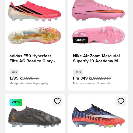
Outlet
adidas F50 Hyperfast
Nike Air Zoom Mercurial
Elite AG Road to Glory -
Superfly 10 Academy MG
Pink/Sort/Guld
Scary Good -
Pink/Sort/Orange
AG
MG
1.799 kr.
1.999 kr.
Fra
349 kr.
699,90 kr.
Mange størrelser tilgængelig
Mange størrelser tilgængelig
Åbner en Modal til at logge ind eller tilmelde dig som medle
Åbner en Modal til at logge i
-30%