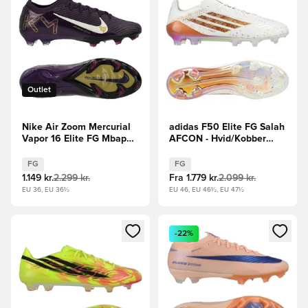
Outlet
Nike Air Zoom Mercurial
adidas F50 Elite FG Salah
Vapor 16 Elite FG Mbappé
AFCON - Hvid/Kobber
Personal Edition -
LIMITED EDITION
Lilla/Hvid
FG
FG
1.149 kr.
2.299 kr.
Fra
1.779 kr.
2.099 kr.
EU 36, EU 36½
EU 46, EU 46½, EU 47½
Åbner en Modal til at logge ind eller tilmelde dig som medle
Åbner en Modal til at logge i
-22%