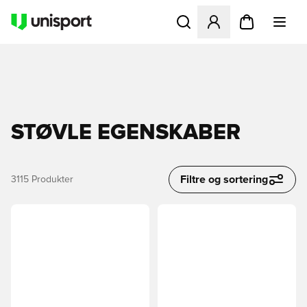
Åbner en Modal til at logge 
STØVLE EGENSKABER
Filtre og sortering
3115
Produkter