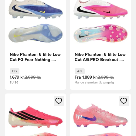
Nike Phantom 6 Elite Low
Nike Phantom 6 Elite Low
Cut FG Fear Nothing -
Cut AG-PRO Breakout -
Blå/Navy
Pink/Hvid/Sort
FG
AG
1.679 kr.
2.099 kr.
Fra
1.889 kr.
2.099 kr.
EU 36
Mange størrelser tilgængelig
Åbner en Modal til at logge ind eller tilmelde dig som medle
Åbner en Modal til at logge i