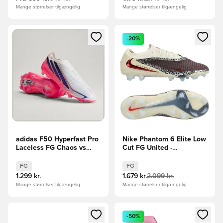
Mange størrelser tilgængelig
Mange størrelser tilgængelig
Åbner en Modal til at logge ind eller tilmelde dig som medle
Åbner en Modal til at logge i
-20%
adidas F50 Hyperfast Pro
Nike Phantom 6 Elite Low
Laceless FG Chaos vs
Cut FG United -
Control
Bordeaux/Rød/Grå
FG
FG
1.299 kr.
1.679 kr.
2.099 kr.
Mange størrelser tilgængelig
Mange størrelser tilgængelig
Åbner en Modal til at logge ind eller tilmelde dig som medle
Åbner en Modal til at logge i
-50%