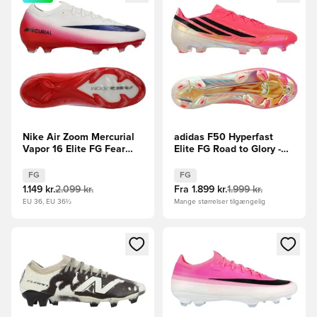
Nike Air Zoom Mercurial
adidas F50 Hyperfast
Vapor 16 Elite FG Fear
Elite FG Road to Glory -
Nothing - Hvid/Rød/Navy
Pink/Sort/Guld
FG
FG
1.149 kr.
2.099 kr.
Fra
1.899 kr.
1.999 kr.
EU 36, EU 36½
Mange størrelser tilgængelig
Åbner en Modal til at logge ind eller tilmelde dig som medle
Åbner en Modal til at logge i