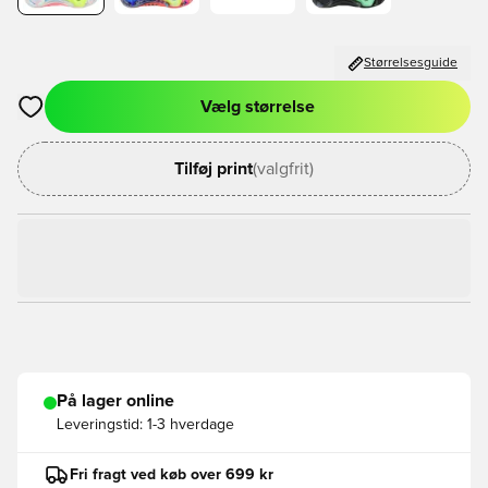
Størrelsesguide
Vælg størrelse
Åbner en Modal til at logge ind eller tilmelde dig som medlem
Tilføj print
(valgfrit)
På lager online
Leveringstid:
1-3 hverdage
Fri fragt ved køb over 699 kr