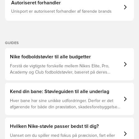
Med et klassisk adaptivt snøresystem. Dette er en støvle
Autoriseret forhandler
med FG knopper, beregnet til brug på naturlige
græsbaner. Bemærk: Nike oplyser, at farven på ydersålen
Unisport er autoriseret forhandler af førende brands
kan aftage ved brug.
GUIDES
Nike fodboldstøvler til alle budgetter
Forstå de vigtigste forskelle mellem Nikes Elite, Pro,
Academy og Club fodboldstøvler, baseret på deres
funktioner, målgruppe og prisklasser.
Kend din bane: Støvleguiden til alle underlag
Hver bane har sine unikke udfordringer. Derfor er det
afgørende for både din præstation, skadesforebyggelse
og støvlernes levetid, at du vælger de rette støvler til
underlaget, du spiller på. Læs videre for at se, hvilke
støvler der er det bedste valg til de forskellige typer
Hvilken Nike-støvle passer bedst til dig?
underlag.
Uanset om du spiller med fokus på præcision, fart eller