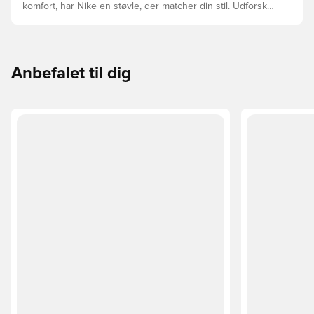
komfort, har Nike en støvle, der matcher din stil. Udforsk
Phantom, Mercurial og Tiempo – og find den model, der
passer perfekt til dig og dit spil.
Anbefalet til dig