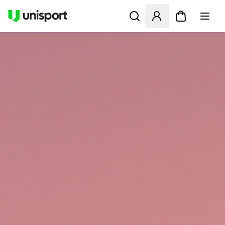
Åbner en Modal til at logge 
UNISPORT.DK - FODBOLDST