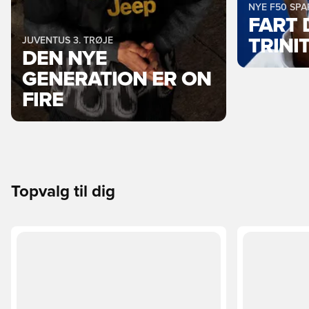
NYE F50 SP
FART 
JUVENTUS 3. TRØJE
TRINI
DEN NYE
GENERATION ER ON
FIRE
Topvalg til dig