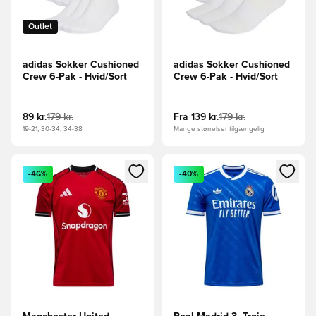
Outlet
adidas Sokker Cushioned
adidas Sokker Cushioned
Crew 6-Pak - Hvid/Sort
Crew 6-Pak - Hvid/Sort
89 kr.
179 kr.
Fra
139 kr.
179 kr.
19-21, 30-34, 34-38
Mange størrelser tilgængelig
Åbner en Modal til at logge ind eller tilmelde dig som medle
Åbner en Modal til at logge i
-46%
-40%