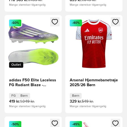
Fra
969 kr.
1.499 kr.
839 kr.
1.049 kr.
Mange størrelser tilgængelig
Mange størrelser tilgængelig
Åbner en Modal til at logge ind eller tilmelde dig som medle
Åbner en Modal til at logge i
-60%
-40%
Outlet
adidas F50 Elite Laceless
Arsenal Hjemmebanetrøje
FG Radiant Blaze -
2025/26 Børn
Lilla/Hvid/Grøn Børn
FG
Børn
Børn
419 kr.
1.049 kr.
329 kr.
549 kr.
Mange størrelser tilgængelig
Mange størrelser tilgængelig
Åbner en Modal til at logge ind eller tilmelde dig som medle
Åbner en Modal til at logge i
-50%
-45%