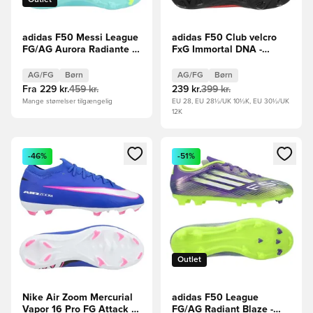
adidas F50 Messi League
adidas F50 Club velcro
FG/AG Aurora Radiante -
FxG Immortal DNA -
Hvid/Pink/Turkis Børn
Sort/Rød Børn
AG/FG
Børn
AG/FG
Børn
Fra
229 kr.
459 kr.
239 kr.
399 kr.
Mange størrelser tilgængelig
EU 28, EU 28½/UK 10½K, EU 30½/UK
12K
Åbner en Modal til at logge ind eller tilmelde dig som medle
Åbner en Modal til at logge i
-46%
-51%
Outlet
Nike Air Zoom Mercurial
adidas F50 League
Vapor 16 Pro FG Attack -
FG/AG Radiant Blaze -