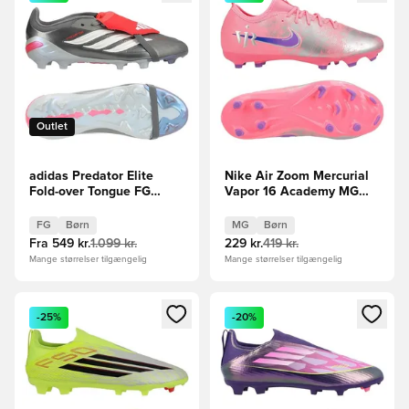
Outlet
adidas Predator Elite
Nike Air Zoom Mercurial
Fold-over Tongue FG
Vapor 16 Academy MG
Finishers Steel -
Vini Jr. Personal Edition -
Sølv/Hvid/Rød Børn
Pink/Blå Børn
FG
Børn
MG
Børn
Fra
549 kr.
1.099 kr.
229 kr.
419 kr.
Mange størrelser tilgængelig
Mange størrelser tilgængelig
Åbner en Modal til at logge ind eller tilmelde dig som medle
Åbner en Modal til at logge i
-25%
-20%