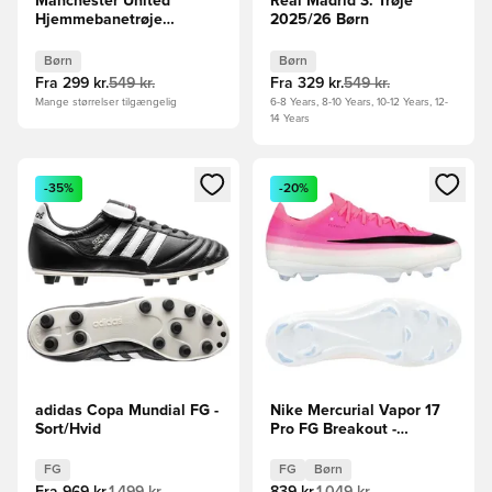
Manchester United
Real Madrid 3. Trøje
Hjemmebanetrøje
2025/26 Børn
2025/26 Børn
Børn
Børn
Fra
299 kr.
549 kr.
Fra
329 kr.
549 kr.
Mange størrelser tilgængelig
6-8 Years, 8-10 Years, 10-12 Years, 12-
14 Years
Åbner en Modal til at logge ind eller tilmelde dig som medle
Åbner en Modal til at logge i
-35%
-20%
adidas Copa Mundial FG -
Nike Mercurial Vapor 17
Sort/Hvid
Pro FG Breakout -
Hvid/Sort/Pink Børn
FG
FG
Børn