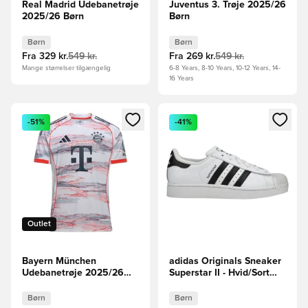
Real Madrid Udebanetrøje
Juventus 3. Trøje 2025/26
2025/26 Børn
Børn
Børn
Børn
Fra
329 kr.
549 kr.
Fra
269 kr.
549 kr.
Mange størrelser tilgængelig
6-8 Years, 8-10 Years, 10-12 Years, 14-
16 Years
Åbner en Modal til at logge ind eller tilmelde dig som medle
Åbner en Modal til at logge i
-51%
-41%
Outlet
Bayern München
adidas Originals Sneaker
Udebanetrøje 2025/26
Superstar II - Hvid/Sort
Børn
Børn
Børn
Børn