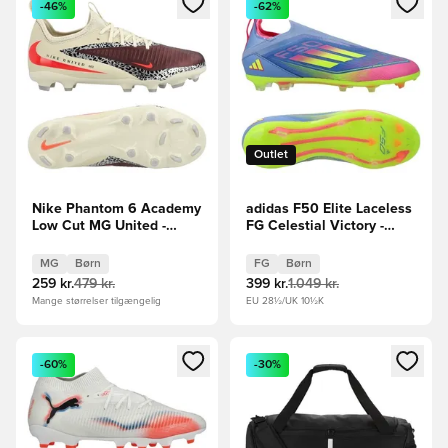
-46%
-62%
Outlet
Nike Phantom 6 Academy
adidas F50 Elite Laceless
Low Cut MG United -
FG Celestial Victory -
Bordeaux/Rød/Grå Børn
Blå/Grøn/Pink Børn
MG
Børn
FG
Børn
259 kr.
479 kr.
399 kr.
1.049 kr.
Mange størrelser tilgængelig
EU 28½/UK 10½K
Åbner en Modal til at logge ind eller tilmelde dig som medle
Åbner en Modal til at logge i
-60%
-30%