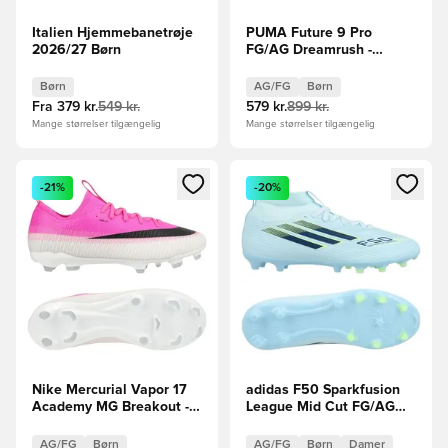
Italien Hjemmebanetrøje
PUMA Future 9 Pro
2026/27 Børn
FG/AG Dreamrush -
Lyseblå/Blå Børn
Børn
AG/FG
Børn
Fra
379 kr.
549 kr.
579 kr.
899 kr.
Mange størrelser tilgængelig
Mange størrelser tilgængelig
Åbner en Modal til at logge ind eller tilmelde dig som medle
Åbner en Modal til at logge i
-21%
-20%
Nike Mercurial Vapor 17
adidas F50 Sparkfusion
Academy MG Breakout -
League Mid Cut FG/AG
Hvid/Sort/Pink Børn
Ice Cold Precision -
Lyseblå/Hvid/Gul Pige
AG/FG
Børn
AG/FG
Børn
Damer