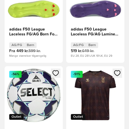
adidas F50 League
adidas F50 League
Laceless FG/AG Born For
Laceless FG/AG Lamine
Goals - Gul/Sort/Rød Børn
Yamal - Lilla/Hvid/Grøn
Børn
AG/FG
Børn
AG/FG
Børn
Fra
449 kr.
599 kr.
519 kr.
649 kr.
Mange størrelser tilgængelig
EU 28, EU 28½/UK 10½K, EU 29
Åbner en Modal til at logge ind eller tilmelde dig som medle
Åbner en Modal til at logge i
-56%
-51%
Outlet
Outlet