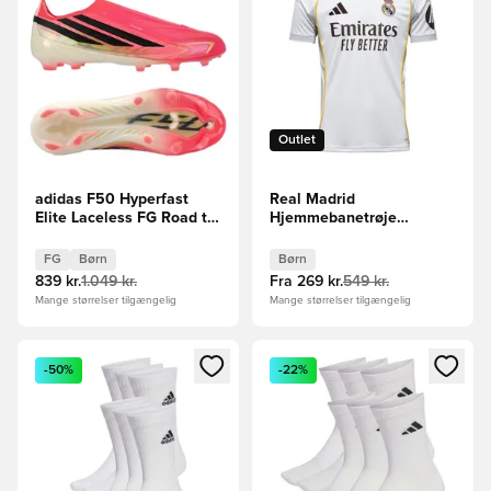
Outlet
adidas F50 Hyperfast
Real Madrid
Elite Laceless FG Road to
Hjemmebanetrøje
Glory - Pink/Sort/Guld
2025/26 Børn
Børn
FG
Børn
Børn
839 kr.
1.049 kr.
Fra
269 kr.
549 kr.
Mange størrelser tilgængelig
Mange størrelser tilgængelig
Åbner en Modal til at logge ind eller tilmelde dig som medle
Åbner en Modal til at logge i
-50%
-22%