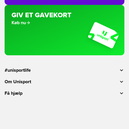
GIV ET GAVEKORT
Køb nu
#unisportlife
Om Unisport
Få hjælp