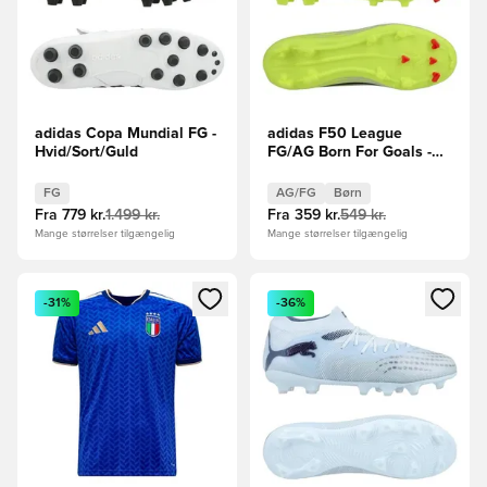
adidas Copa Mundial FG -
adidas F50 League
Hvid/Sort/Guld
FG/AG Born For Goals -
Gul/Sort/Rød Børn
FG
AG/FG
Børn
Fra
779 kr.
1.499 kr.
Fra
359 kr.
549 kr.
Mange størrelser tilgængelig
Mange størrelser tilgængelig
Åbner en Modal til at logge ind eller tilmelde dig som medle
Åbner en Modal til at logge i
-31%
-36%