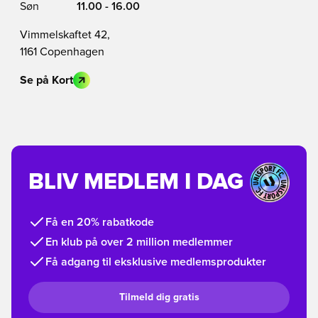
Søn
11.00 - 16.00
Vimmelskaftet 42,
1161 Copenhagen
Se på Kort
BLIV MEDLEM I DAG
Få en 20% rabatkode
En klub på over 2 million medlemmer
Få adgang til eksklusive medlemsprodukter
Tilmeld dig gratis