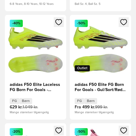
6-8 Years, 8-10 Years, 10-12 Years
Ball Sz. 4, Ball Sz. 5
Åbner en Modal til at logge ind eller tilmelde dig som medle
Åbner en Modal til at logge i
-40%
-50%
Outlet
adidas F50 Elite Laceless
adidas F50 Elite FG Born
FG Born For Goals -
For Goals - Gul/Sort/Rød
Gul/Sort/Rød Børn
Børn
FG
Børn
FG
Børn
629 kr.
1.049 kr.
Fra
499 kr.
999 kr.
Mange størrelser tilgængelig
Mange størrelser tilgængelig
Åbner en Modal til at logge ind eller tilmelde dig som medle
Åbner en Modal til at logge i
-20%
-50%