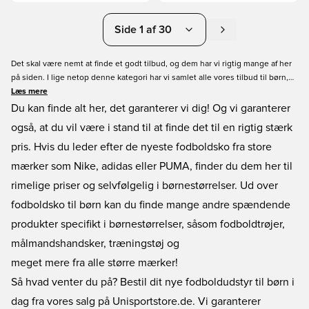
Side 1 af 30
Det skal være nemt at finde et godt tilbud, og dem har vi rigtig mange af her
på siden. I lige netop denne kategori har vi samlet alle vores tilbud til børn,
hvilket omfatter fodboldstøvler i børnestørrelser, fodboldtrøjer til børn og
Læs mere
meget, meget mere - altsammen til nedsatte priser. Du finder alle slags tilbud
Du kan finde alt her, det garanterer vi dig! Og vi garanterer
til børn i denne kategori, og kvaliteten på produkterne er som altid i top. Når
også, at du vil være i stand til at finde det til en rigtig stærk
du handler dine tilbud til børn her hos os på Unisport.dk, så sørger vi for
pris. Hvis du leder efter de nyeste fodboldsko fra store
hurtig levering til dig.
mærker som Nike, adidas eller PUMA, finder du dem her til
rimelige priser og selvfølgelig i børnestørrelser. Ud over
fodboldsko til børn kan du finde mange andre spændende
produkter specifikt i børnestørrelser, såsom fodboldtrøjer,
målmandshandsker, træningstøj og
meget mere fra alle større mærker!
Så hvad venter du på? Bestil dit nye fodboldudstyr til børn i
dag fra vores salg på Unisportstore.de. Vi garanterer