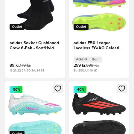
Outlet
Outlet
adidas Sokker Cushioned
adidas F50 League
Crew 6-Pak - Sort/Hvid
Laceless FG/AG Celestial
Victory - Blå/Grøn/Pink
Børn
AG/FG
Børn
89 kr.
179 kr.
299 kr.
599 kr.
19-21, 22-24, 30-34, 34-38
EU 28½/UK 10½K
Åbner en Modal til at logge ind eller tilmelde dig som medle
Åbner en Modal til at logge i
-50%
-40%
Outlet