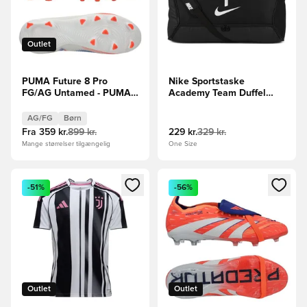
Outlet
PUMA Future 8 Pro
Nike Sportstaske
FG/AG Untamed - PUMA
Academy Team Duffel
Hvid/PUMA Sort/Rød Børn
Large - Sort/Hvid
AG/FG
Børn
Fra
359 kr.
899 kr.
229 kr.
329 kr.
Mange størrelser tilgængelig
One Size
Åbner en Modal til at logge ind eller tilmelde dig som medle
Åbner en Modal til at logge i
-51%
-56%
Outlet
Outlet