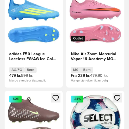
Outlet
adidas F50 League
Nike Air Zoom Mercurial
Laceless FG/AG Ice Cold
Vapor 16 Academy MG
Precision -
Scary Good -
Blå/Gul/Lyseblå Børn
Pink/Sort/Orange Børn
AG/FG
Børn
MG
Børn
479 kr.
599 kr.
Fra
239 kr.
479,90 kr.
Mange størrelser tilgængelig
Mange størrelser tilgængelig
Åbner en Modal til at logge ind eller tilmelde dig som medle
Åbner en Modal til at logge i
-50%
-24%