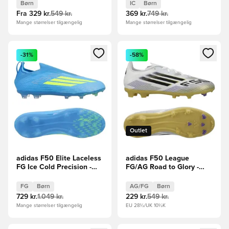
Børn
IC
Børn
Fra
329 kr.
549 kr.
369 kr.
749 kr.
Mange størrelser tilgængelig
Mange størrelser tilgængelig
Åbner en Modal til at logge ind eller tilmelde dig som medle
Åbner en Modal til at logge i
-31%
-58%
Outlet
adidas F50 Elite Laceless
adidas F50 League
FG Ice Cold Precision -
FG/AG Road to Glory -
Blå/Gul/Lyseblå Børn
Hvid/Sort/Guld Børn
FG
Børn
AG/FG
Børn
729 kr.
1.049 kr.
229 kr.
549 kr.
Mange størrelser tilgængelig
EU 28½/UK 10½K