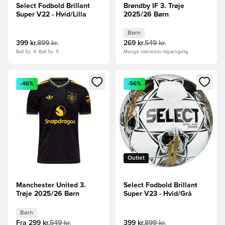
Select Fodbold Brillant
Brøndby IF 3. Trøje
Super V22 - Hvid/Lilla
2025/26 Børn
Børn
399 kr.
899 kr.
269 kr.
549 kr.
Ball Sz. 4, Ball Sz. 5
Mange størrelser tilgængelig
Åbner en Modal til at logge ind eller tilmelde dig som medle
Åbner en Modal til at logge i
-46%
-56%
Outlet
Manchester United 3.
Select Fodbold Brillant
Trøje 2025/26 Børn
Super V23 - Hvid/Grå
Børn
Fra
299 kr.
549 kr.
399 kr.
899 kr.