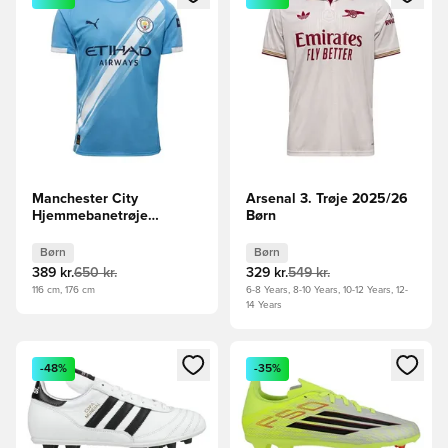
Manchester City
Arsenal 3. Trøje 2025/26
Hjemmebanetrøje
Børn
2025/26 Børn
Børn
Børn
389 kr.
650 kr.
329 kr.
549 kr.
116 cm, 176 cm
6-8 Years, 8-10 Years, 10-12 Years, 12-
14 Years
Åbner en Modal til at logge ind eller tilmelde dig som medle
Åbner en Modal til at logge i
-48%
-35%