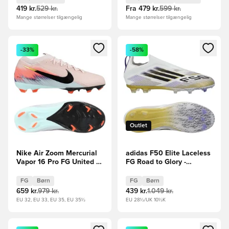
419 kr.
529 kr.
Fra
479 kr.
599 kr.
Mange størrelser tilgængelig
Mange størrelser tilgængelig
Åbner en Modal til at logge ind eller tilmelde dig som medle
Åbner en Modal til at logge i
-33%
-58%
Outlet
Nike Air Zoom Mercurial
adidas F50 Elite Laceless
Vapor 16 Pro FG United -
FG Road to Glory -
Pink/Blå Børn
Hvid/Sort/Guld Børn
FG
Børn
FG
Børn
659 kr.
979 kr.
439 kr.
1.049 kr.
EU 32, EU 33, EU 35, EU 35½
EU 28½/UK 10½K
Åbner en Modal til at logge ind eller tilmelde dig som medle
Åbner en Modal til at logge i