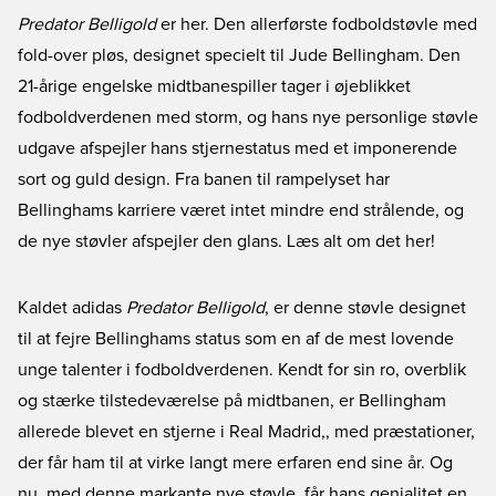
Predator Belligold
er her. Den allerførste fodboldstøvle med
fold-over pløs, designet specielt til Jude Bellingham. Den
21-årige engelske midtbanespiller tager i øjeblikket
fodboldverdenen med storm, og hans nye personlige støvle
udgave afspejler hans stjernestatus med et imponerende
sort og guld design. Fra banen til rampelyset har
Bellinghams karriere været intet mindre end strålende, og
de nye støvler afspejler den glans. Læs alt om det her!
Kaldet adidas
Predator Belligold
, er denne støvle designet
til at fejre Bellinghams status som en af de mest lovende
unge talenter i fodboldverdenen. Kendt for sin ro, overblik
og stærke tilstedeværelse på midtbanen, er Bellingham
allerede blevet en stjerne i
Real Madrid,
, med præstationer,
der får ham til at virke langt mere erfaren end sine år. Og
nu, med denne markante nye støvle, får hans genialitet en