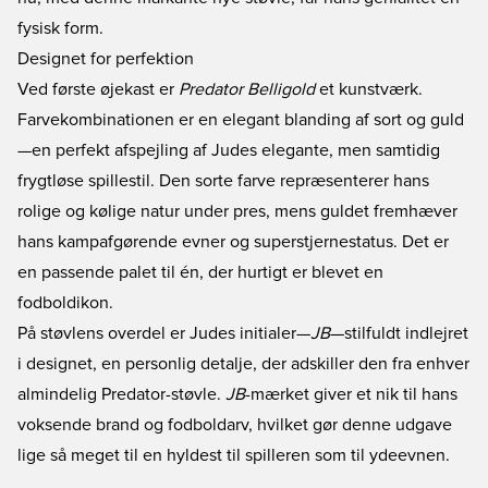
fysisk form.
Designet for perfektion
Ved første øjekast er
Predator Belligold
et kunstværk.
Farvekombinationen er en elegant blanding af sort og guld
—en perfekt afspejling af Judes elegante, men samtidig
frygtløse spillestil. Den sorte farve repræsenterer hans
rolige og kølige natur under pres, mens guldet fremhæver
hans kampafgørende evner og superstjernestatus. Det er
en passende palet til én, der hurtigt er blevet en
fodboldikon.
På støvlens overdel er Judes initialer—
JB
—stilfuldt indlejret
i designet, en personlig detalje, der adskiller den fra enhver
almindelig Predator-støvle.
JB
-mærket giver et nik til hans
voksende brand og fodboldarv, hvilket gør denne udgave
lige så meget til en hyldest til spilleren som til ydeevnen.