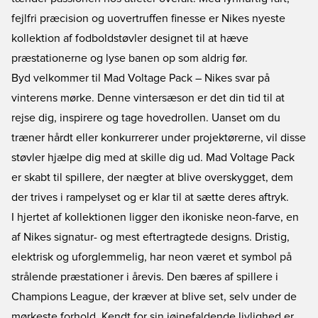
fejlfri præcision og uovertruffen finesse er Nikes nyeste
kollektion af fodboldstøvler designet til at hæve
præstationerne og lyse banen op som aldrig før.
Byd velkommer til
Mad Voltage Pack
– Nikes svar på
vinterens mørke. Denne vintersæson er det din tid til at
rejse dig, inspirere og tage hovedrollen. Uanset om du
træner hårdt eller konkurrerer under projektørerne, vil disse
støvler hjælpe dig med at skille dig ud. Mad Voltage Pack
er skabt til spillere, der nægter at blive overskygget, dem
der trives i rampelyset og er klar til at sætte deres aftryk.
I hjertet af kollektionen ligger den ikoniske neon-farve, en
af Nikes signatur- og mest eftertragtede designs. Dristig,
elektrisk og uforglemmelig, har neon været et symbol på
strålende præstationer i årevis. Den bæres af spillere i
Champions League, der kræver at blive set, selv under de
mørkeste forhold. Kendt for sin iøjnefaldende livlighed er