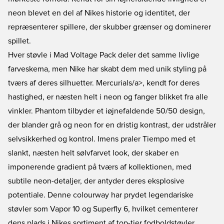
neon blevet en del af Nikes historie og identitet, der
repræsenterer spillere, der skubber grænser og dominerer
spillet.
Hver støvle i Mad Voltage Pack deler det samme livlige
farveskema, men Nike har skabt dem med unik styling på
tværs af deres silhuetter.
Mercurials/a>, kendt for deres
hastighed, er næsten helt i neon og fanger blikket fra alle
vinkler.
Phantom
tilbyder et iøjnefaldende 50/50 design,
der blander grå og neon for en dristig kontrast, der udstråler
selvsikkerhed og kontrol. Imens praler
Tiempo
med et
slankt, næsten helt sølvfarvet look, der skaber en
imponerende gradient på tværs af kollektionen, med
subtile neon-detaljer, der antyder deres eksplosive
potentiale. Denne colourway har prydet legendariske
støvler som Vapor 10 og Superfly 6, hvilket cementerer
dens plads i Nikes sortiment af top-tier fodboldstøvler.