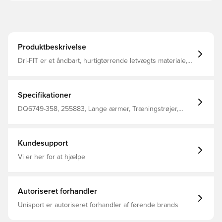
Produktbeskrivelse
Dri-FIT er et åndbart, hurtigtørrende letvægts materiale,
der leder fugt væk fra kroppen, så du altid holdes tør,
komfortabel og fokuseret Usynlige løkker til
tommelfingrene, så trøjen får et tæt fit der holder sin form
Lynlås i kvart længde til opretstående krave Slim fit
Specifikationer
Fremstillet i 91% polyester og 9% elastan
DQ6749-358, 255883, Lange ærmer, Træningstrøjer,
Kvinder, Nike, Nike Strike, Voksne, Grøn
Kundesupport
Vi er her for at hjælpe
Autoriseret forhandler
Unisport er autoriseret forhandler af førende brands