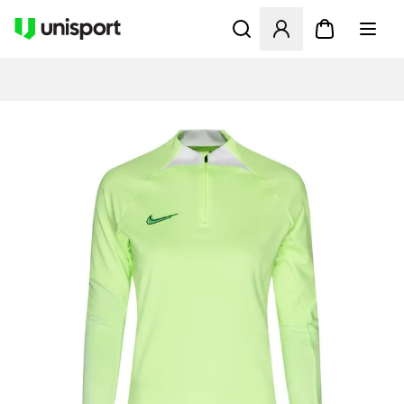
Åbner en Modal til at logge 