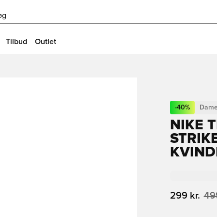
øg
Tilbud
Outlet
-
40
%
Dame
NIKE 
STRIK
KVIND
299 kr.
499