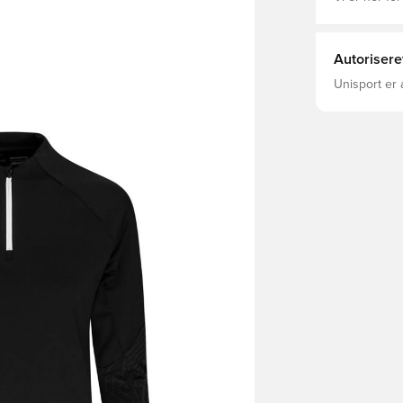
Autorisere
Unisport er 