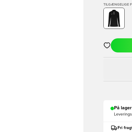
TILGÆNGELIGE 
Åbner en Moda
På lager
Leveringst
Fri fra