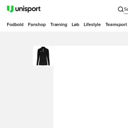
S
Fodbold
Fanshop
Træning
Løb
Lifestyle
Teamsport