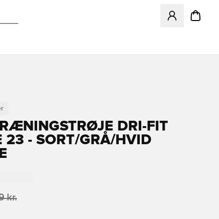
Åbner en Modal ti
r
TRÆNINGSTRØJE DRI-FIT
E 23 - SORT/GRÅ/HVID
E
 kr.