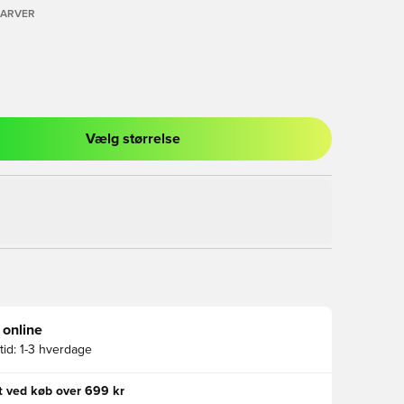
FARVER
Vælg størrelse
l til at logge ind eller tilmelde dig som medlem
 online
id:
1-3 hverdage
gt ved køb over 699 kr