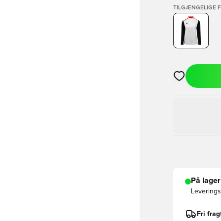
TILGÆNGELIGE 
Åbner en Moda
På lager
Leveringst
Fri fra