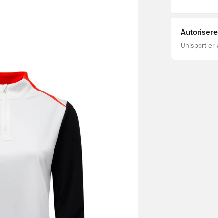
Autorisere
Unisport er 