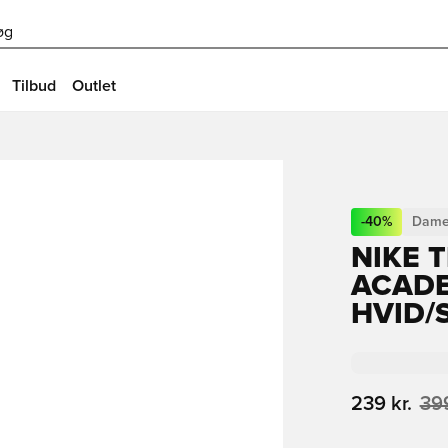
øg
Tilbud
Outlet
-
40
%
Dame
NIKE 
ACADE
HVID/
239 kr.
399