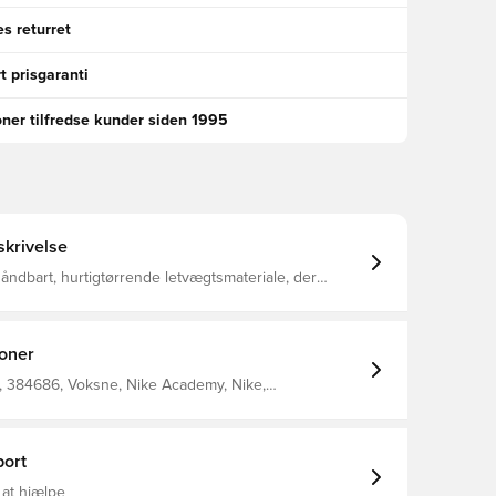
s returret
t prisgaranti
oner tilfredse kunder siden 1995
krivelse
t åndbart, hurtigtørrende letvægtsmateriale, der
r fugt væk fra kroppen og holder dig tør, komfortabel
 hele tiden Lynlås i kvart længde til opretstående
remstillet af 100% polyester.
ioner
 384686, Voksne, Nike Academy, Nike,
er, Lange ærmer, Kvinder, 100% Polyester, Hvid
ort
 at hjælpe