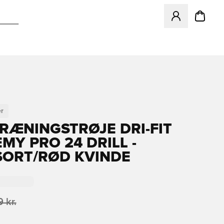
Åbner en Modal ti
r
TRÆNINGSTRØJE DRI-FIT
MY PRO 24 DRILL -
SORT/RØD KVINDE
 kr.