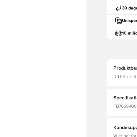
30 dage
Unispor
10 mili
Produktbes
Dri-FIT er e
transportere
og fokuseret
krave F
Specifikat
FD7669-100,
Træningstrøj
Kundesupp
Vi er her for