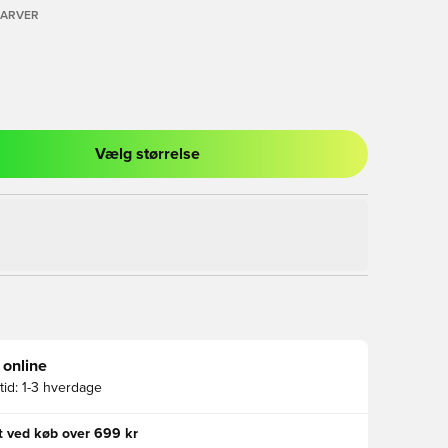
FARVER
Vælg størrelse
l til at logge ind eller tilmelde dig som medlem
 online
id:
1-3 hverdage
gt ved køb over 699 kr