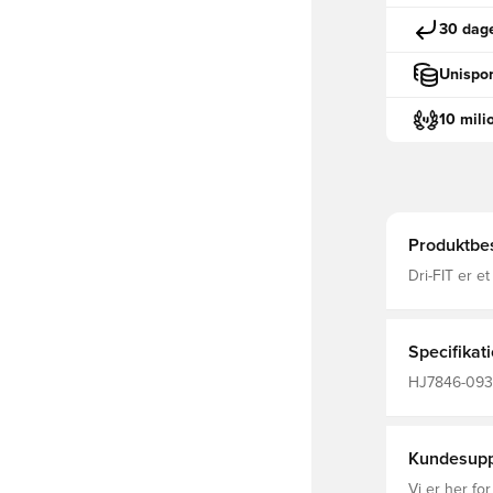
30 dage
Unispor
10 mili
Produktbes
Dri-FIT er e
transportere
behagelig he
behagelig føl
en tætsidde
Specifikat
Fremstillet 
HJ7846-093,
Træningstrøj
Kundesupp
Vi er her for