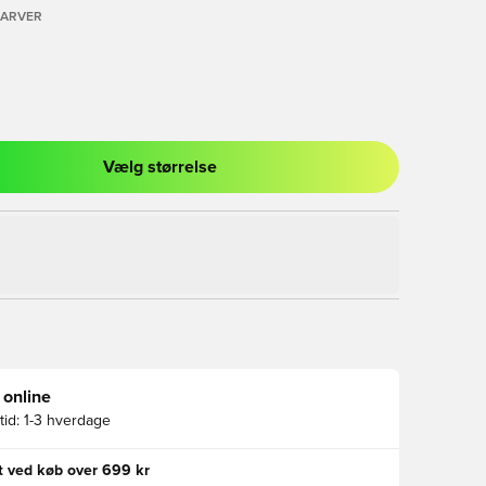
FARVER
Vælg størrelse
l til at logge ind eller tilmelde dig som medlem
 online
id:
1-3 hverdage
gt ved køb over 699 kr