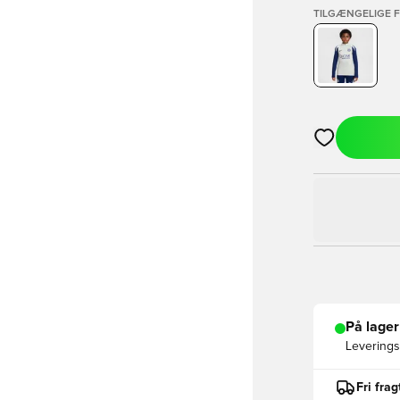
TILGÆNGELIGE 
Åbner en Moda
På lager
Leveringst
Fri fra