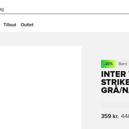
øg
Tilbud
Outlet
-
20
%
Børn
INTER
STRIKE
GRÅ/N
359 kr.
449