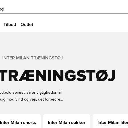
øg
Tilbud
Outlet
INTER MILAN TRÆNINGSTØJ
 TRÆNINGSTØJ
odbold seriøst, så er vigtigheden af
ig mod vind og vejr, det forbedrer
mere stift stof. Få dine nye Inter
Inter Milan shorts
Inter Milan sokker
Inter Milan life