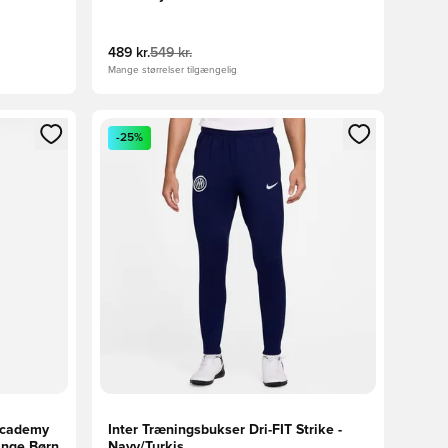
489 kr.
549 kr.
Mange størrelser tilgængelig
nd eller tilmelde dig som medlem
Åbner en Modal til at logge ind eller tilmelde di
-25%
 Academy
Inter Træningsbukser Dri-FIT Strike -
ange Børn
Navy/Turkis