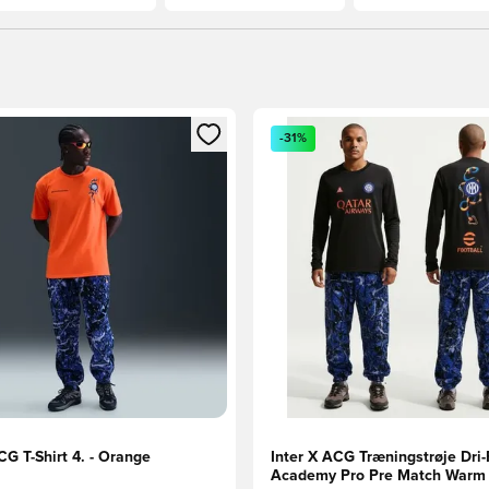
m medlem
Modal til at logge ind eller tilmelde dig som medlem
Åbner en Modal til at logge i
-31%
CG T-Shirt 4. - Orange
Inter X ACG Træningstrøje Dri-
Academy Pro Pre Match Warm 4