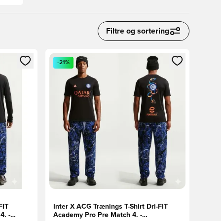
Filtre og sortering
nd eller tilmelde dig som medlem
Åbner en Modal til at logge ind eller tilmelde di
-21%
FIT
Inter X ACG Trænings T-Shirt Dri-FIT
. -
Academy Pro Pre Match 4. -