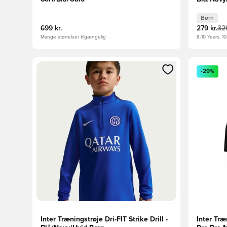
Børn
699 kr.
279 kr.
329
Mange størrelser tilgængelig
8-10 Years, 10
Åbner en Modal til at logge ind eller tilmelde dig so
Åbner en 
-29%
Inter Træningstrøje Dri-FIT Strike Drill -
Inter Træ