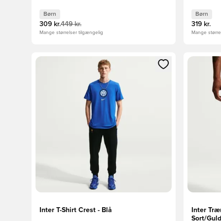
Sort/Orange Børn
Børn
Børn
309 kr.
449 kr.
319 kr.
Mange størrelser tilgængelig
Mange størrel
Åbner en Modal til at logge ind eller tilmelde dig so
Åbner en 
Inter T-Shirt Crest - Blå
Inter Tr
Sort/Gul