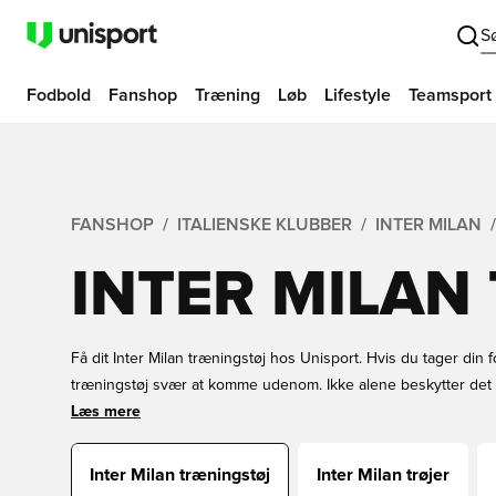
S
Fodbold
Fanshop
Træning
Løb
Lifestyle
Teamsport
FANSHOP
ITALIENSKE KLUBBER
INTER MILAN
INTER MILAN
Få dit Inter Milan træningstøj hos Unisport. Hvis du tager din f
træningstøj svær at komme udenom. Ikke alene beskytter det d
også din bevægelighed når du bevæger dig, sammenlignet med 
Læs mere
Milan træningsbukser, trøjer og meget mere hos Unisport.
Inter Milan træningstøj
Inter Milan trøjer