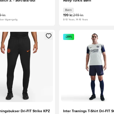
atch 3. - Sort/Blå/Gul
Navy/Turkis Børn
Børn
 kr.
199 kr.
249 kr.
ser tilgængelig
8-10 Years, 14-16 Years
m medlem
Modal til at logge ind eller tilmelde dig som medlem
Åbner en Modal til at logge i
-29%
ningsbukser Dri-FIT Strike KPZ
Inter Trænings T-Shirt Dri-FIT St