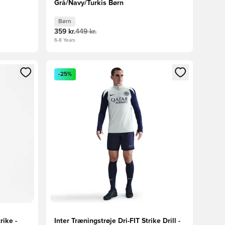
Grå/Navy/Turkis Børn
Børn
359 kr.
449 kr.
6-8 Years
nd eller tilmelde dig som medlem
Åbner en Modal til at logge ind eller tilmelde di
-25%
rike -
Inter Træningstrøje Dri-FIT Strike Drill -