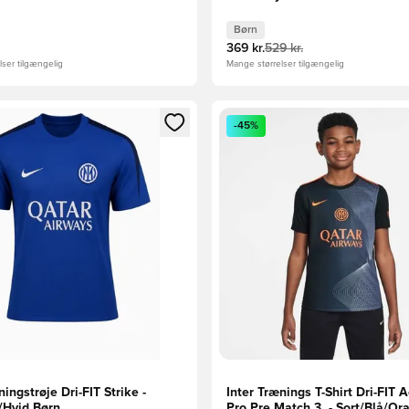
Sort/Orange Børn
Børn
369 kr.
529 kr.
ser tilgængelig
Mange størrelser tilgængelig
m medlem
Modal til at logge ind eller tilmelde dig som medlem
Åbner en Modal til at logge i
-45%
ningstrøje Dri-FIT Strike -
Inter Trænings T-Shirt Dri-FIT
/Hvid Børn
Pro Pre Match 3. - Sort/Blå/Or