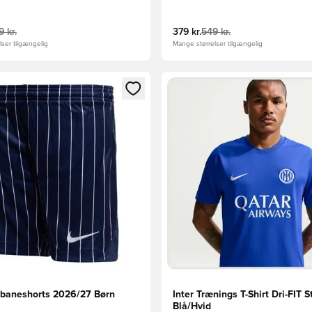
Sort/Orange
 kr.
379 kr.
549 kr.
ser tilgængelig
Mange størrelser tilgængelig
m medlem
Modal til at logge ind eller tilmelde dig som medlem
Åbner en Modal til at logge i
ebaneshorts 2026/27 Børn
Inter Trænings T-Shirt Dri-FIT St
Blå/Hvid