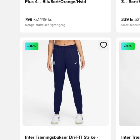
Plus 4. - Blå/Sort/Orange/Hvid
3. - Sort
799 kr.
1.149 kr.
339 kr.
529
Mange størrelser tilgængelig
Small, Mediu
Åbner en Modal til at logge ind eller tilmelde dig so
Åbner en 
-36%
-20%
Inter Træningsbukser Dri-FIT Strike -
Inter Træ