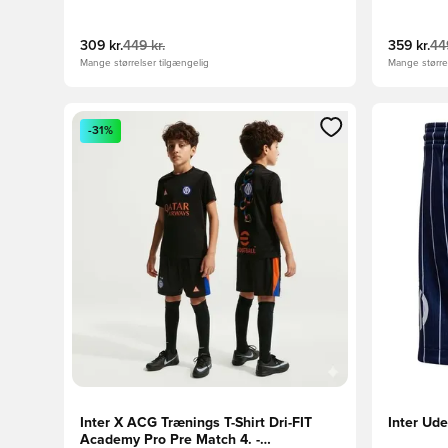
309 kr.
449 kr.
359 kr.
449
Mange størrelser tilgængelig
Mange størrel
Åbner en Modal til at logge ind eller tilmelde dig so
Åbner en 
-31%
Inter X ACG Trænings T-Shirt Dri-FIT
Inter Ud
Academy Pro Pre Match 4. -