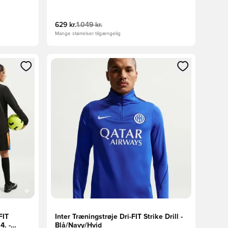
629 kr.
1.049 kr.
Mange størrelser tilgængelig
nd eller tilmelde dig som medlem
Åbner en Modal til at logge ind eller tilmelde di
FIT
Inter Træningstrøje Dri-FIT Strike Drill -
. -
Blå/Navy/Hvid