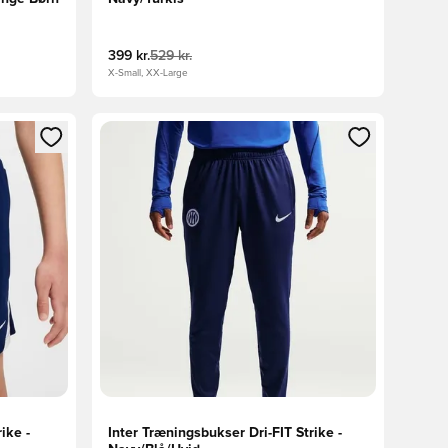
399 kr.
529 kr.
X-Small, XX-Large
nd eller tilmelde dig som medlem
Åbner en Modal til at logge ind eller tilmelde di
ike -
Inter Træningsbukser Dri-FIT Strike -