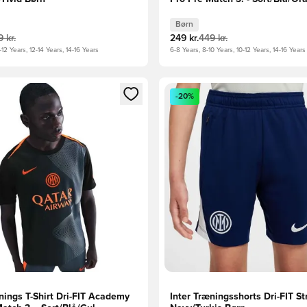
Børn
 kr.
249 kr.
449 kr.
-12 Years, 12-14 Years, 14-16 Years
6-8 Years, 8-10 Years, 10-12 Years, 14-16 Years
m medlem
Modal til at logge ind eller tilmelde dig som medlem
Åbner en Modal til at logge i
-20%
nings T-Shirt Dri-FIT Academy
Inter Træningsshorts Dri-FIT Str