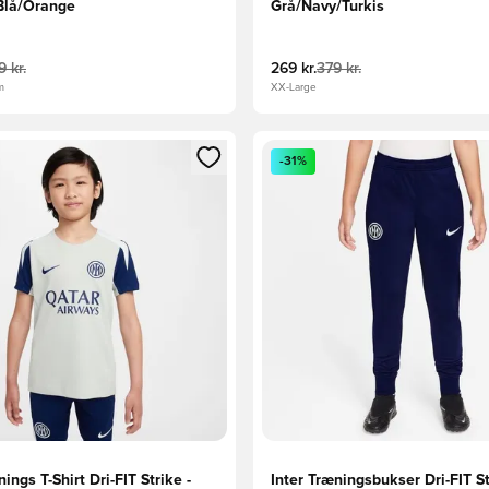
/Blå/Orange
Grå/Navy/Turkis
 kr.
269 kr.
379 kr.
m
XX-Large
m medlem
Modal til at logge ind eller tilmelde dig som medlem
Åbner en Modal til at logge i
-31%
nings T-Shirt Dri-FIT Strike -
Inter Træningsbukser Dri-FIT St