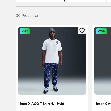
30
Produkter
Åbner en Modal til at logge ind eller tilmelde dig so
Åbner en 
-31%
-20%
Inter X ACG T-Shirt 4. - Hvid
Inter X A