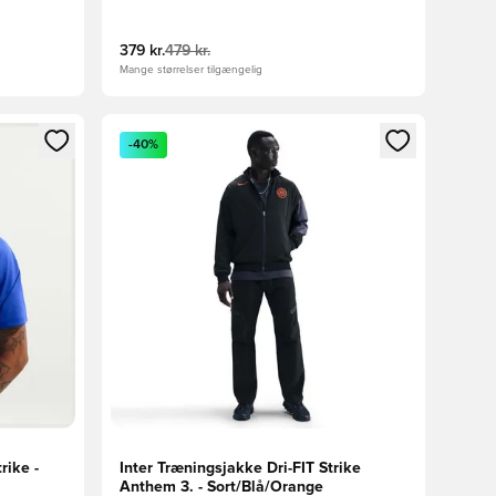
Sort/Orange
379 kr.
479 kr.
Mange størrelser tilgængelig
nd eller tilmelde dig som medlem
Åbner en Modal til at logge ind eller tilmelde di
-40%
rike -
Inter Træningsjakke Dri-FIT Strike
Anthem 3. - Sort/Blå/Orange