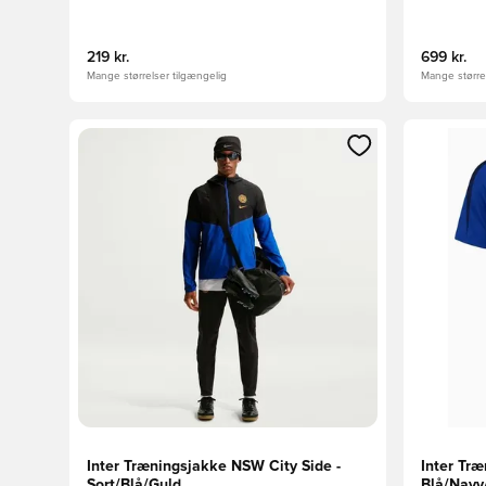
219 kr.
699 kr.
Mange størrelser tilgængelig
Mange størrel
Åbner en Modal til at logge ind eller tilmelde dig so
Åbner en 
Inter Træningsjakke NSW City Side -
Inter Træ
Sort/Blå/Guld
Blå/Navy