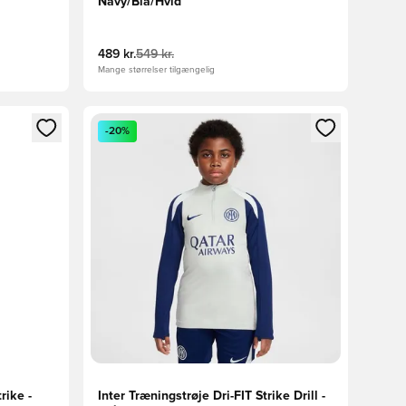
Navy/Blå/Hvid
489 kr.
549 kr.
Mange størrelser tilgængelig
nd eller tilmelde dig som medlem
Åbner en Modal til at logge ind eller tilmelde di
-20%
rike -
Inter Træningstrøje Dri-FIT Strike Drill -