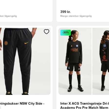
399 kr.
ser tilgængelig
Mange størrelser tilgængelig
m medlem
Modal til at logge ind eller tilmelde dig som medlem
Åbner en Modal til at logge i
-30%
æningsbukser NSW City Side -
Inter X ACG Træningstrøje Dri-
d
Academy Pro Pre Match Warm 4