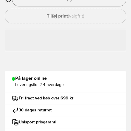
Åbner en Modal til at logge ind eller tilmelde dig som medlem
Tilføj print
(valgfrit)
På lager online
Leveringstid:
2-4 hverdage
Fri fragt ved køb over 699 kr
30 dages returret
Unisport prisgaranti