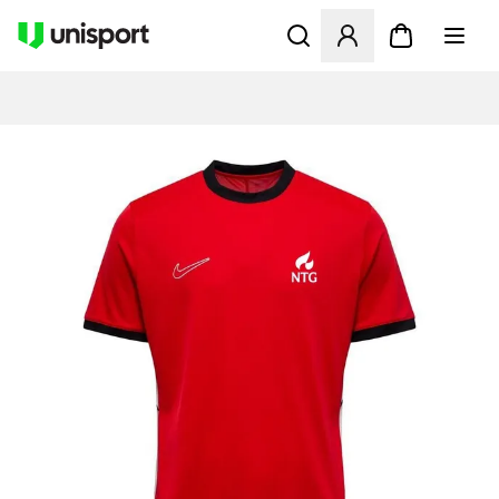
Åbner en Modal til at logge 