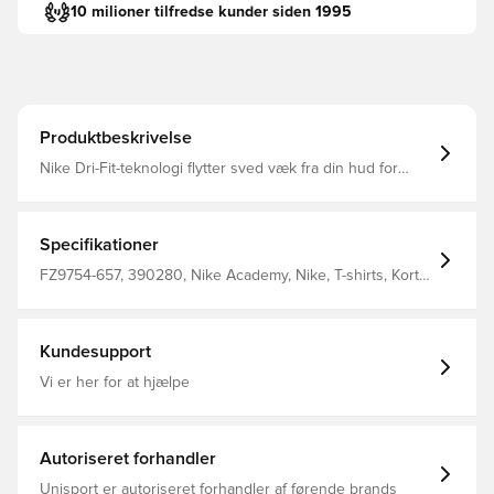
10 milioner tilfredse kunder siden 1995
Produktbeskrivelse
Nike Dri-Fit-teknologi flytter sved væk fra din hud for
hurtigere fordampning og hjælper dig med at forblive tør
og behagelig Slank pasform 100% polyester
Specifikationer
FZ9754-657, 390280, Nike Academy, Nike, T-shirts, Kort
ærmet, Voksne, 100% Polyester, Mænd, Rød
Kundesupport
Vi er her for at hjælpe
Autoriseret forhandler
Unisport er autoriseret forhandler af førende brands