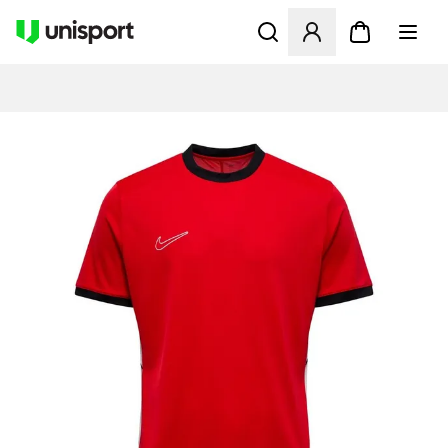
Åbner en Modal til at logge 