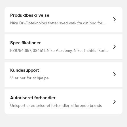
Produktbeskrivelse
Nike Dri-Fit-teknologi flytter sved væk fra din hud for
hurtigere fordampning og hjælper dig med at forblive tør
og behagelig Slank pasform 100% polyester
Specifikationer
FZ9754-657, 384511, Nike Academy, Nike, T-shirts, Kort
ærmet, Voksne, 100% Polyester, Mænd, Rød
Kundesupport
Vi er her for at hjælpe
Autoriseret forhandler
Unisport er autoriseret forhandler af førende brands