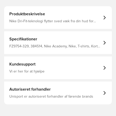
Produktbeskrivelse
Nike Dri-Fit-teknologi flytter sved væk fra din hud for
hurtigere fordampning og hjælper dig med at forblive tør
og behagelig Slank pasform 100% polyester
Specifikationer
FZ9754-329, 384514, Nike Academy, Nike, T-shirts, Kort
ærmet, Voksne, 100% Polyester, Mænd, Grøn
Kundesupport
Vi er her for at hjælpe
Autoriseret forhandler
Unisport er autoriseret forhandler af førende brands