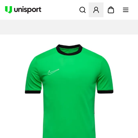
Åbner en Modal til at logge 