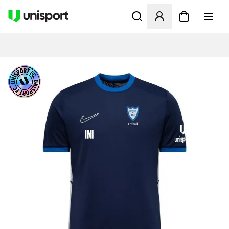
Åbner en Modal til at logge 