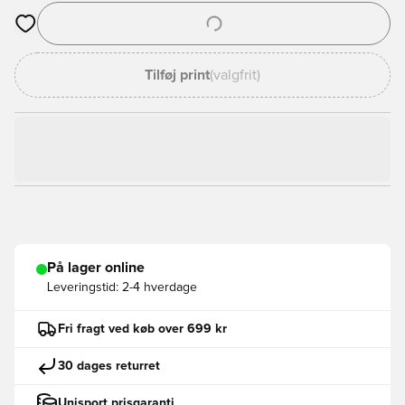
Åbner en Modal til at logge ind eller tilmelde dig som medlem
Tilføj print
(valgfrit)
På lager online
Leveringstid:
2-4 hverdage
Fri fragt ved køb over 699 kr
30 dages returret
Unisport prisgaranti