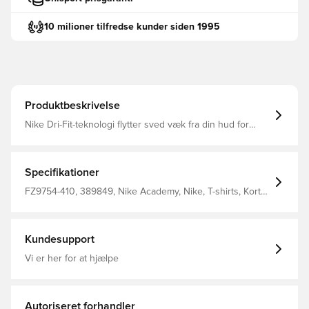
10 milioner tilfredse kunder siden 1995
Produktbeskrivelse
Nike Dri-Fit-teknologi flytter sved væk fra din hud for
hurtigere fordampning og hjælper dig med at forblive tør
og behagelig Slank pasform 100% polyester
Specifikationer
FZ9754-410, 389849, Nike Academy, Nike, T-shirts, Kort
ærmet, Voksne, 100% Polyester, Blå, Mænd
Kundesupport
Vi er her for at hjælpe
Autoriseret forhandler