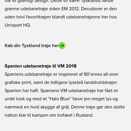
har et grønligt design. Dette vil være Tysklands første
grønne udebanetrøje siden EM 2012. Derudover er den
uden tvivl favorittrøjen blandt udebanetrøjerne her hos
Unisport HQ.
Køb din Tyskland trøje her
Spanien udebanetrøje til VM 2018
Spaniens udebanetrøje er inspireret af 80’ernes all-over
grafiske print, samt de tidligere lyseblå landsholdstrøjer
Spanien har haft. Spaniens VM udebanetrøje har fået et
unikt look og med et ”Halo Blue” farve (en meget lys og
nærmest en hvid skygge af grå). Denne trøje gør den stolte
nation klar til kampen om trofæet i Rusland.