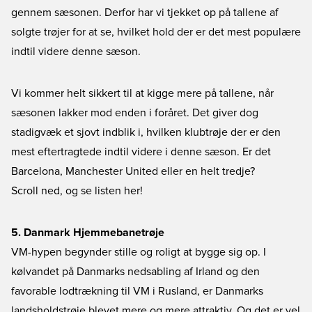
gennem sæsonen. Derfor har vi tjekket op på tallene af
solgte trøjer for at se, hvilket hold der er det mest populære
indtil videre denne sæson.
Vi kommer helt sikkert til at kigge mere på tallene, når
sæsonen lakker mod enden i foråret. Det giver dog
stadigvæk et sjovt indblik i, hvilken klubtrøje der er den
mest eftertragtede indtil videre i denne sæson. Er det
Barcelona, Manchester United eller en helt tredje?
Scroll ned, og se listen her!
5. Danmark Hjemmebanetrøje
VM-hypen begynder stille og roligt at bygge sig op. I
kølvandet på Danmarks nedsabling af Irland og den
favorable lodtrækning til VM i Rusland, er Danmarks
landsholdstrøje blevet mere og mere attraktiv. Og det er vel