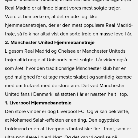
Real Madrid er at finde blandt vores mest solgte trøjer.
Værd at bemærke er, at det er ude- og ikke
hjemmebanetrøjen, der er den mest populære Real Madrid-
trøje, så folk har altså vist den sorte trøje en masse love i år.
2. Manchester United Hjemmebanetrøje
Ligesom Real Madrid og Chelsea er Manchester Uniteds
trøjer altid nogle af Unisports mest solgte. I år virker også
som året, hvor den traditionsrige Manchester-klub har en
god mulighed for at tage mesterskabet og samtidig kæmpe
med om trofæet med de store ører. Det ved Manchester
United fans i Danmark, så støtten i år er næsten helt i top.
1. Liverpool Hjemmebanetrøje
Den store vinder er dog Liverpool FC. Og vi kan bekræfte,
at Mohamed Salah-effekten er en ting. Den egyptiske
troldmand er en af Liverpools fantastiske fire i front, som er
ultra-populære i øjeblikket. Og det kan vi også se på