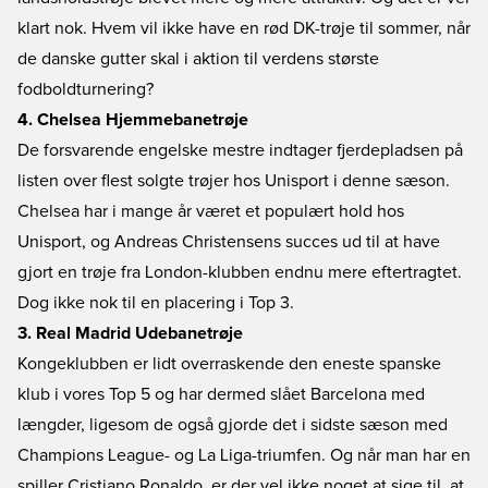
klart nok. Hvem vil ikke have en rød DK-trøje til sommer, når
de danske gutter skal i aktion til verdens største
fodboldturnering?
4. Chelsea Hjemmebanetrøje
De forsvarende engelske mestre indtager fjerdepladsen på
listen over flest solgte trøjer hos Unisport i denne sæson.
Chelsea har i mange år været et populært hold hos
Unisport, og Andreas Christensens succes ud til at have
gjort en trøje fra London-klubben endnu mere eftertragtet.
Dog ikke nok til en placering i Top 3.
3. Real Madrid Udebanetrøje
Kongeklubben er lidt overraskende den eneste spanske
klub i vores Top 5 og har dermed slået Barcelona med
længder, ligesom de også gjorde det i sidste sæson med
Champions League- og La Liga-triumfen. Og når man har en
spiller Cristiano Ronaldo, er der vel ikke noget at sige til, at