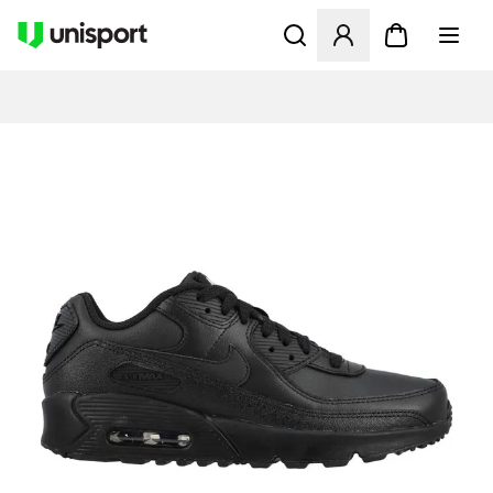
Åbner en Modal til at logge 