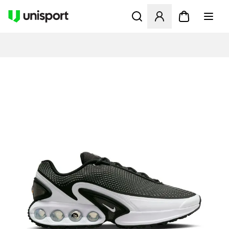
Åbner en Modal til at logge 