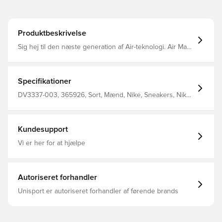
Produktbeskrivelse
Sig hej til den næste generation af Air-teknologi. Air Max
Dn er udstyret med vores Dynamic Air-enhed med
dobbeltpressede rør, der skaber en reaktiv fornemmelse
ved hvert skridt. Dette resulterer i et futuristisk design,
der er behageligt nok til at have på hele dagen. Gør det
Specifikationer
bare – mærk det uvirkelige.
DV3337-003, 365926, Sort, Mænd, Nike, Sneakers, Nike
Air Max, Syntetisk, Voksne
Kundesupport
Vi er her for at hjælpe
Autoriseret forhandler
Unisport er autoriseret forhandler af førende brands