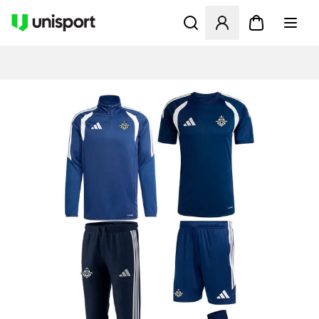
Åbner en Modal til at logge 