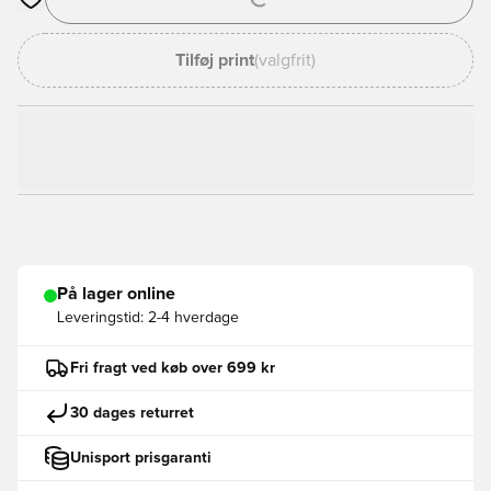
Åbner en Modal til at logge ind eller tilmelde dig som medlem
Tilføj print
(valgfrit)
På lager online
Leveringstid:
2-4 hverdage
Fri fragt ved køb over 699 kr
30 dages returret
Unisport prisgaranti