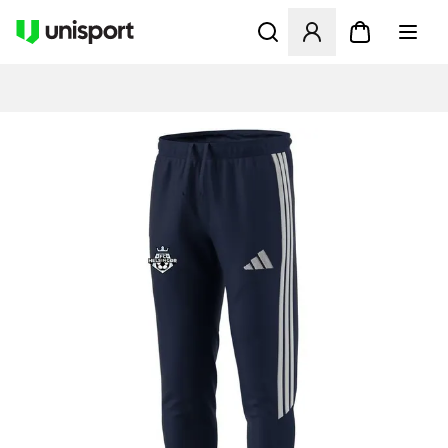
Åbner en Modal til at logge 