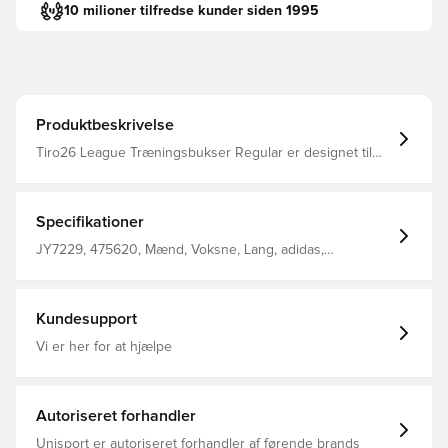
10 milioner tilfredse kunder siden 1995
Produktbeskrivelse
Tiro26 League Træningsbukser Regular er designet til
dem, der lever og ånder fodbold. Med fokus på ydeevne
og stil tilbyder de et slankt, moderne look, der
legemliggør hastighed og bevægelse. Sidelommer med
lynlås Benlynlås Træksnor Normal pasform 100%
Specifikationer
genanvendt polyester
JY7229, 475620, Mænd, Voksne, Lang, adidas,
Træningsbukser, adidas Tiro, Blå
Kundesupport
Vi er her for at hjælpe
Autoriseret forhandler
Unisport er autoriseret forhandler af førende brands