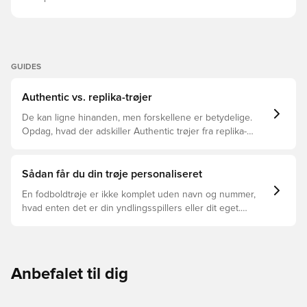
GUIDES
Authentic vs. replika-trøjer
De kan ligne hinanden, men forskellene er betydelige.
Opdag, hvad der adskiller Authentic trøjer fra replika-
trøjer, og hvilken der er den rette for dig.
Sådan får du din trøje personaliseret
En fodboldtrøje er ikke komplet uden navn og nummer,
hvad enten det er din yndlingsspillers eller dit eget.
Sådan gør du:
Anbefalet til dig