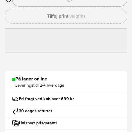
Åbner en Modal til at logge ind eller tilmelde dig som medlem
Tilføj print
(valgfrit)
På lager online
Leveringstid:
2-4 hverdage
Fri fragt ved køb over 699 kr
30 dages returret
Unisport prisgaranti