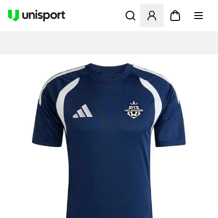
Åbner en Modal til at logge 