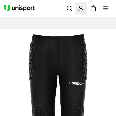
Åbner en Modal til at logge 