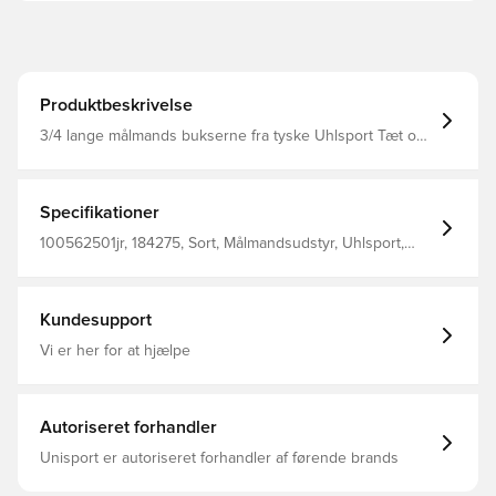
Produktbeskrivelse
3/4 lange målmands bukserne fra tyske Uhlsport Tæt og
komfortabelt fit, som fremmer bevægeligheden i
bukserne Rib zone på bagsiden af benet som giver dig
det bedst mulige fit Beskyttelses puder på knæ og hofter,
gør dig frygtløs og kan smide dig efter selv de sværeste
Specifikationer
skud
100562501jr, 184275, Sort, Målmandsudstyr, Uhlsport,
Børn
Kundesupport
Vi er her for at hjælpe
Autoriseret forhandler
Unisport er autoriseret forhandler af førende brands