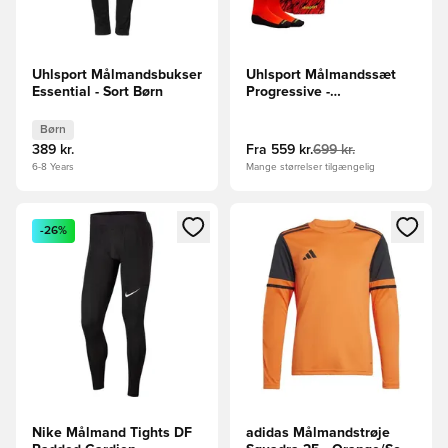
Uhlsport Målmandsbukser
Uhlsport Målmandssæt
Essential - Sort Børn
Progressive -
Rød/Sort/Gul
Børn
389 kr.
Fra
559 kr.
699 kr.
6-8 Years
Mange størrelser tilgængelig
Åbner en Modal til at logge ind eller tilmelde dig som medle
Åbner en Modal til at logge i
-26%
Nike Målmand Tights DF
adidas Målmandstrøje