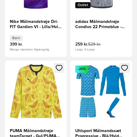
Outlet
Nike Målmandstrøje Dri-
adidas Målmandstrøje
FIT Gardien VI - Lilla/Hvid
Condivo 22 Primeblue -
Børn
Grå
Børn
399 kr.
259 kr.
529 kr.
Mange størrelser tilgængelig
Large, X-Large
Åbner en Modal til at logge ind eller tilmelde dig som medle
Åbner en Modal til at logge i
-20%
PUMA Målmandstrøje
Uhlsport Målmandssæt
teamTarget - Gul/PUMA
Progressive - Blå/Hvid