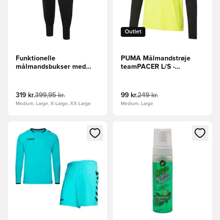
Outlet
Funktionelle
PUMA Målmandstrøje
målmandsbukser med
teamPACER L/S -
beskyttende polstring
Gul/PUMA Sort/PUMA
Hvid
319 kr.
399,95 kr.
99 kr.
249 kr.
Medium, Large, X-Large, XX-Large
Medium, Large
Åbner en Modal til at logge ind eller tilmelde dig som medle
Åbner en Modal til at logge i