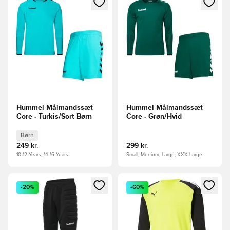
Hummel Målmandssæt
Hummel Målmandssæt
Core - Turkis/Sort Børn
Core - Grøn/Hvid
Børn
249 kr.
299 kr.
10-12 Years, 14-16 Years
Small, Medium, Large, XXX-Large
Åbner en Modal til at logge ind eller tilmelde dig som medle
Åbner en Modal til at logge i
-20%
-60%