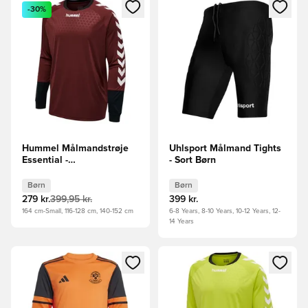
Åbner en Modal til at logge ind eller tilmelde dig som medle
Åbner en Modal til at logge i
-30%
Hummel Målmandstrøje
Uhlsport Målmand Tights
Essential -
- Sort Børn
Bordeaux/Sort/Hvid Børn
Børn
Børn
279 kr.
399,95 kr.
399 kr.
164 cm-Small, 116-128 cm, 140-152 cm
6-8 Years, 8-10 Years, 10-12 Years, 12-
14 Years
Åbner en Modal til at logge ind eller tilmelde dig som medle
Åbner en Modal til at logge i