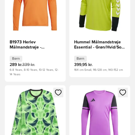
B1973 Herlev
Hummel Målmandstrøje
Målmandstrøje -
Essential - Grøn/Hvid/Sort
Orange/Sort Børn
Børn
Børn
Børn
289 kr.
339 kr.
399,95 kr.
6-8 Years, 8-10 Years, 10-12 Years, 12-
164 cm-Small, 116-128 cm, 140-152 cm
14 Years
Åbner en Modal til at logge ind eller tilmelde dig som medle
Åbner en Modal til at logge i