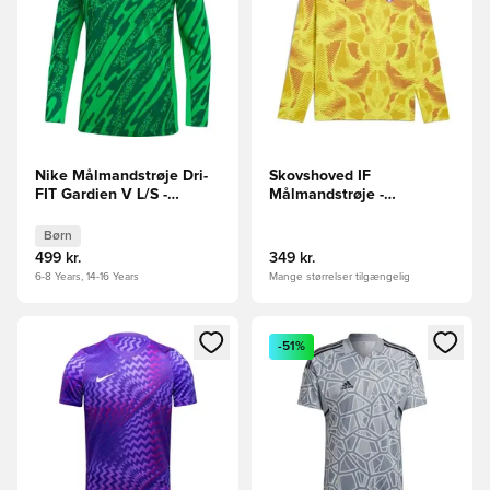
Nike Målmandstrøje Dri-
Skovshoved IF
FIT Gardien V L/S -
Målmandstrøje -
Grøn/Grøn/Hvid Børn
Gul/PUMA Sort L/S
Børn
499 kr.
349 kr.
6-8 Years, 14-16 Years
Mange størrelser tilgængelig
Åbner en Modal til at logge ind eller tilmelde dig som medle
Åbner en Modal til at logge i
-51%