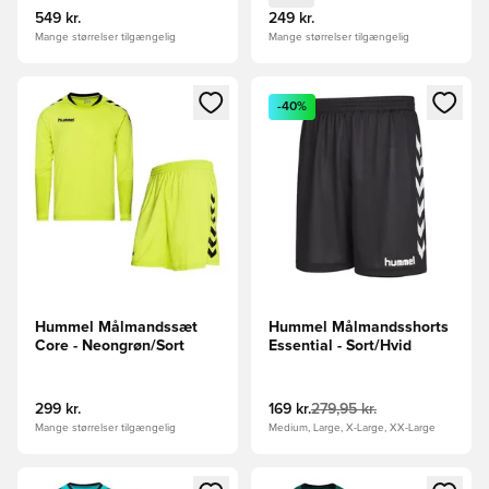
549 kr.
249 kr.
Mange størrelser tilgængelig
Mange størrelser tilgængelig
Åbner en Modal til at logge ind eller tilmelde dig som medle
Åbner en Modal til at logge i
-40%
Hummel Målmandssæt
Hummel Målmandsshorts
Core - Neongrøn/Sort
Essential - Sort/Hvid
299 kr.
169 kr.
279,95 kr.
Mange størrelser tilgængelig
Medium, Large, X-Large, XX-Large
Åbner en Modal til at logge ind eller tilmelde dig som medle
Åbner en Modal til at logge i