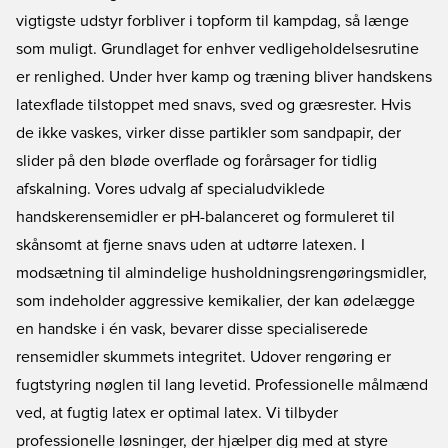
vigtigste udstyr forbliver i topform til kampdag, så længe
som muligt. Grundlaget for enhver vedligeholdelsesrutine
er renlighed. Under hver kamp og træning bliver handskens
latexflade tilstoppet med snavs, sved og græsrester. Hvis
de ikke vaskes, virker disse partikler som sandpapir, der
slider på den bløde overflade og forårsager for tidlig
afskalning. Vores udvalg af specialudviklede
handskerensemidler er pH-balanceret og formuleret til
skånsomt at fjerne snavs uden at udtørre latexen. I
modsætning til almindelige husholdningsrengøringsmidler,
som indeholder aggressive kemikalier, der kan ødelægge
en handske i én vask, bevarer disse specialiserede
rensemidler skummets integritet. Udover rengøring er
fugtstyring nøglen til lang levetid. Professionelle målmænd
ved, at fugtig latex er optimal latex. Vi tilbyder
professionelle løsninger, der hjælper dig med at styre