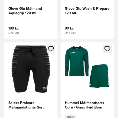
Glove Glu Målmand
Glove Glu Wash & Prepare
Aquagrip 120 ml.
120 ml.
189 kr.
99 kr.
One Size
One Size
Åbner en Modal til at logge ind eller tilmelde dig som medle
Åbner en Modal til at logge i
Select Profcare
Hummel Målmandssæt
Målmandstights Sort
Core - Grøn/Hvid Børn
Børn