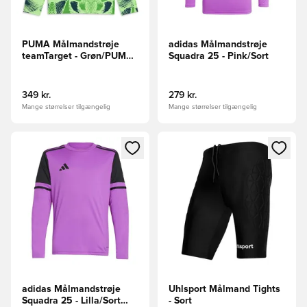
PUMA Målmandstrøje
adidas Målmandstrøje
teamTarget - Grøn/PUMA
Squadra 25 - Pink/Sort
Sort L/S
349 kr.
279 kr.
Mange størrelser tilgængelig
Mange størrelser tilgængelig
Åbner en Modal til at logge ind eller tilmelde dig som medle
Åbner en Modal til at logge i
adidas Målmandstrøje
Uhlsport Målmand Tights
Squadra 25 - Lilla/Sort
- Sort