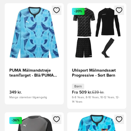
Åbner en Modal til at logge ind eller tilmelde dig som medle
Åbner en Modal til at logge i
-20%
PUMA Målmandstrøje
Uhlsport Målmandssæt
teamTarget - Blå/PUMA
Progressive - Sort Børn
Sort L/S
Børn
349 kr.
Fra
509 kr.
639 kr.
Mange størrelser tilgængelig
6-8 Years, 8-10 Years, 10-12 Years, 12-
14 Years
Åbner en Modal til at logge ind eller tilmelde dig som medle
Åbner en Modal til at logge i
-36%