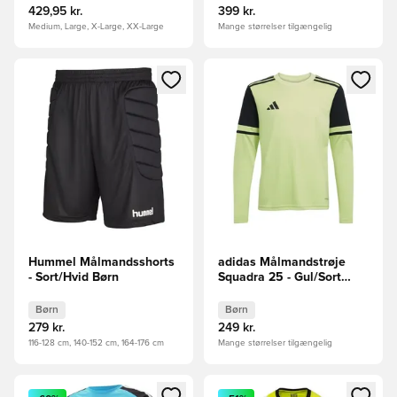
429,95 kr.
399 kr.
Medium, Large, X-Large, XX-Large
Mange størrelser tilgængelig
Åbner en Modal til at logge ind eller tilmelde dig som medle
Åbner en Modal til at logge i
Hummel Målmandsshorts
adidas Målmandstrøje
- Sort/Hvid Børn
Squadra 25 - Gul/Sort
Børn
Børn
Børn
279 kr.
249 kr.
116-128 cm, 140-152 cm, 164-176 cm
Mange størrelser tilgængelig
Åbner en Modal til at logge ind eller tilmelde dig som medle
Åbner en Modal til at logge i