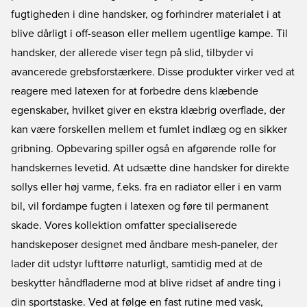
fugtigheden i dine handsker, og forhindrer materialet i at
blive dårligt i off-season eller mellem ugentlige kampe. Til
handsker, der allerede viser tegn på slid, tilbyder vi
avancerede grebsforstærkere. Disse produkter virker ved at
reagere med latexen for at forbedre dens klæbende
egenskaber, hvilket giver en ekstra klæbrig overflade, der
kan være forskellen mellem et fumlet indlæg og en sikker
gribning. Opbevaring spiller også en afgørende rolle for
handskernes levetid. At udsætte dine handsker for direkte
sollys eller høj varme, f.eks. fra en radiator eller i en varm
bil, vil fordampe fugten i latexen og føre til permanent
skade. Vores kollektion omfatter specialiserede
handskeposer designet med åndbare mesh-paneler, der
lader dit udstyr lufttørre naturligt, samtidig med at de
beskytter håndfladerne mod at blive ridset af andre ting i
din sportstaske. Ved at følge en fast rutine med vask,