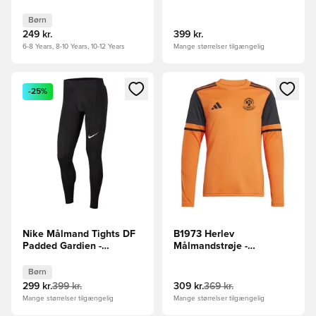
Børn
Børn
249 kr.
399 kr.
6-8 Years, 8-10 Years, 10-12 Years
Mange størrelser tilgængelig
Åbner en Modal til at logge ind eller tilmelde dig som medle
Åbner en Modal til at logge i
-25%
Nike Målmand Tights DF
B1973 Herlev
Padded Gardien -
Målmandstrøje -
Sort/Hvid Børn
Orange/Sort
Børn
299 kr.
399 kr.
309 kr.
369 kr.
Mange størrelser tilgængelig
Mange størrelser tilgængelig