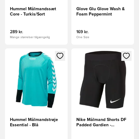
Hummel Målmandssæt
Glove Glu Glove Wash &
Core - Turkis/Sort
Foam Peppermint
289 kr.
169 kr.
Mange størrelser tilgængelig
One Size
Åbner en Modal til at logge ind eller tilmelde dig som medle
Åbner en Modal til at logge i
Hummel Målmandstrøje
Nike Målmand Shorts DF
Essential - Blå
Padded Gardien -
Sort/Hvid