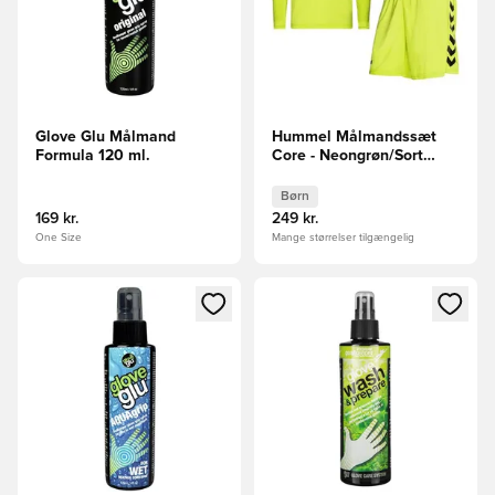
Glove Glu Målmand
Hummel Målmandssæt
Formula 120 ml.
Core - Neongrøn/Sort
Børn
Børn
169 kr.
249 kr.
One Size
Mange størrelser tilgængelig
Åbner en Modal til at logge ind eller tilmelde dig som medle
Åbner en Modal til at logge i