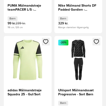
PUMA Målmandstrøje
Nike Målmand Shorts DF
teamPACER L/S -
Padded Gardien -
Gul/PUMA Sort Børn
Sort/Hvid Børn
Børn
Børn
99 kr.
239 kr.
329 kr.
116 cm, 128 cm
Mange størrelser tilgængelig
Åbner en Modal til at logge ind eller tilmelde dig som medle
Åbner en Modal til at logge i
-20%
adidas Målmandstrøje
Uhlsport Målmandssæt
Squadra 25 - Gul/Sort
Progressive - Sort Børn
Børn