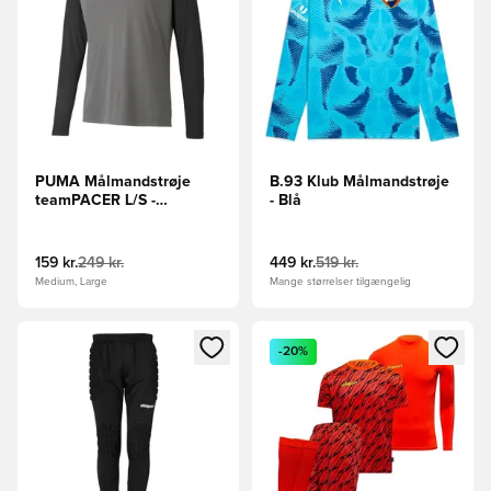
PUMA Målmandstrøje
B.93 Klub Målmandstrøje
teamPACER L/S -
- Blå
Grå/PUMA Sort/PUMA
Hvid
159 kr.
249 kr.
449 kr.
519 kr.
Medium, Large
Mange størrelser tilgængelig
Åbner en Modal til at logge ind eller tilmelde dig som medle
Åbner en Modal til at logge i
-20%