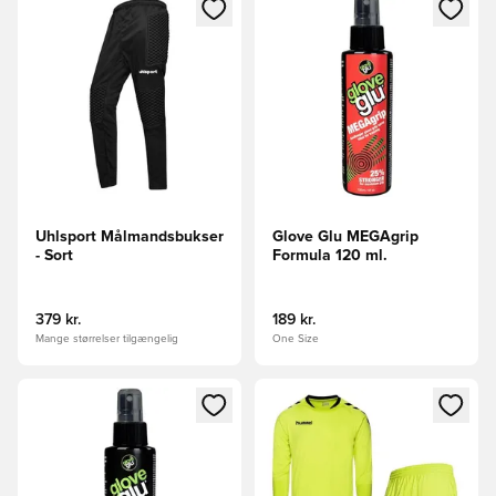
Åbner en Modal til at logge ind eller tilmelde dig som medle
Åbner en Modal til at logge i
Uhlsport Målmandsbukser
Glove Glu MEGAgrip
- Sort
Formula 120 ml.
379 kr.
189 kr.
Mange størrelser tilgængelig
One Size
Åbner en Modal til at logge ind eller tilmelde dig som medle
Åbner en Modal til at logge i