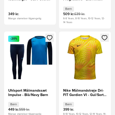
Sort L/S
Børn
Børn
349 kr.
509 kr.
639 kr.
Mange størrelser tilgængelig
6-8 Years, 8-10 Years, 10-12 Years, 12-
14 Years
Åbner en Modal til at logge ind eller tilmelde dig som medle
Åbner en Modal til at logge i
-20%
Uhlsport Målmandssæt
Nike Målmandstrøje Dri-
Impulse - Blå/Navy Børn
FIT Gardien VI - Gul/Sort
Børn
Børn
Børn
449 kr.
559 kr.
399 kr.
Mange størrelser tilgængelig
8-10 Years, 10-12 Years, 12-14 Years, 14-