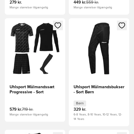
279 kr.
449 kr.
559 kr.
Mange størrelser tilgængelig
Mange størrelser tilgængelig
Åbner en Modal til at logge ind eller tilmelde dig som medle
Åbner en Modal til at logge i
Uhlsport Målmandssæt
Uhlsport Målmandsbukser
Progressive - Sort
- Sort Børn
Børn
579 kr.
719 kr.
329 kr.
Mange størrelser tilgængelig
6-8 Years, 8-10 Years, 10-12 Years, 12-
14 Years