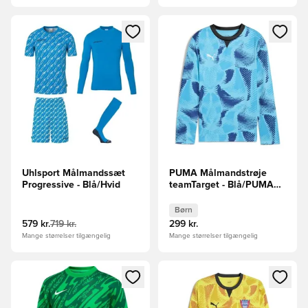
Åbner en Modal til at logge ind eller tilmelde dig som medle
Åbner en Modal til at logge i
Uhlsport Målmandssæt
PUMA Målmandstrøje
Progressive - Blå/Hvid
teamTarget - Blå/PUMA
Sort Børn L/S
Børn
579 kr.
719 kr.
299 kr.
Mange størrelser tilgængelig
Mange størrelser tilgængelig
Åbner en Modal til at logge ind eller tilmelde dig som medle
Åbner en Modal til at logge i