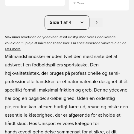
16 Years
Side 1 af 4
Maksimer levetiden og ydeevnen af dit udstyr med vores dedikerede
kollektion til pleje af målmandshandsker. Fra specialiserede vaskemidler, der
fjerner snavs uden at skade latexen, til grebsfornyere, der genopliver den
Læs mere
klæbrige følelse, har vi alt, hvad du behøver for at opretholde kontrol på
Målmandshandsker er uden tvivl den mest sarte del af
eliteniveau. Lad ikke slidt latex koste dig et mål: beskyt din investering og
udstyret i en fodboldspillers sportstaske. Den
red hvert skud.
højkvalitetslatex, der bruges på professionelle og semi-
professionelle handsker, er et naturmateriale designet til ét
specifikt formål: maksimal friktion og greb. Denne ydeevne
har dog en bagside: skrøbelighed. Uden en ordentlig
plejerutine kan latexen hurtigt tørre ud, revne og miste den
essentielle klæbrighed, der er afgørende for at holde et
hårdt skud. Hos Unisport er vores kategori for
handskevedligeholdelse sammensat for at sikre, at dit