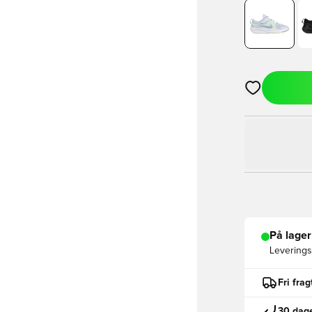
Åbner en Moda
På lager
Leveringst
Fri fra
30 dage