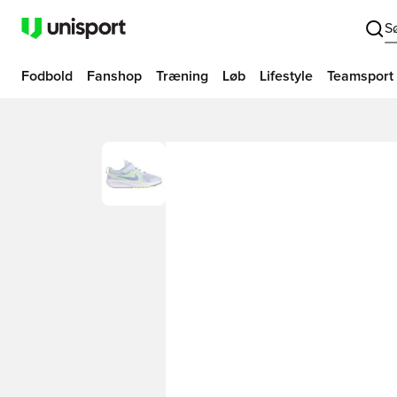
S
Fodbold
Fanshop
Træning
Løb
Lifestyle
Teamsport