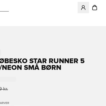
Åbner en Modal ti
LØBESKO STAR RUNNER 5
LA/NEON SMÅ BØRN
 kr.
FARVER