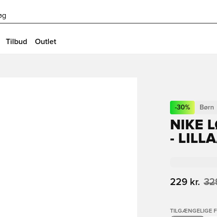
øg
Tilbud
Outlet
-
30
%
Børn
NIKE 
- LIL
229 kr.
329
TILGÆNGELIGE 