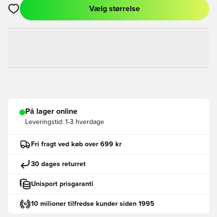
Vælg størrelse
Åbner en Modal til at logge ind eller tilmelde dig som medlem
På lager online
Leveringstid:
1-3 hverdage
Fri fragt ved køb over 699 kr
30 dages returret
Unisport prisgaranti
10 milioner tilfredse kunder siden 1995