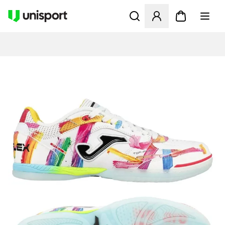
Åbner en Modal til at logge 