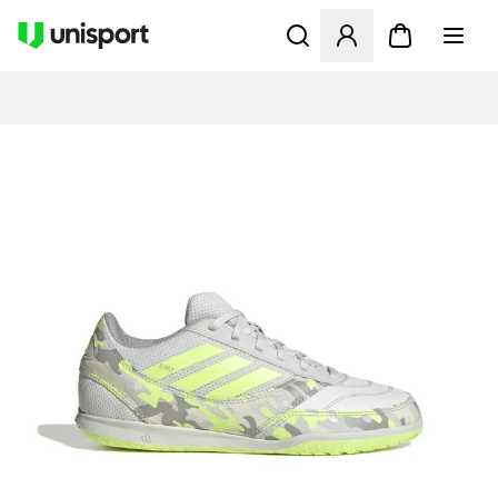
Åbner en Modal til at logge 