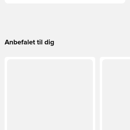
bevægelser. Almindelig pasform Snørebånd Overdel i
tekstil og syntetisk materiale Syntetisk for Gummiydersål,
der ikke smitter af Mesh-pløs med ekstra polstring 3-
Stripes-mærke Forstærkning af vristen Mesh-kvarterer
Anbefalet til dig