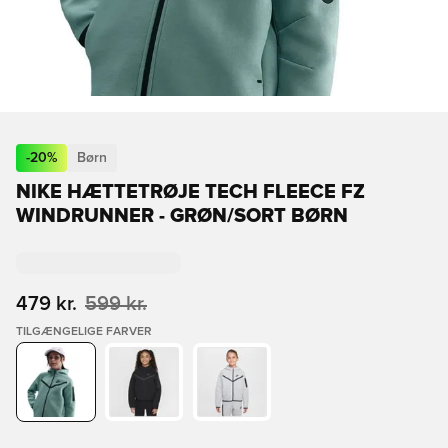
-
20
%
Børn
NIKE HÆTTETRØJE TECH FLEECE FZ
WINDRUNNER - GRØN/SORT BØRN
479 kr.
599 kr.
TILGÆNGELIGE FARVER