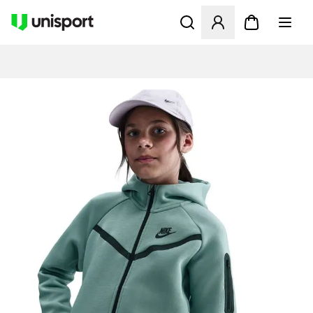
Åbner en Modal til at logge 